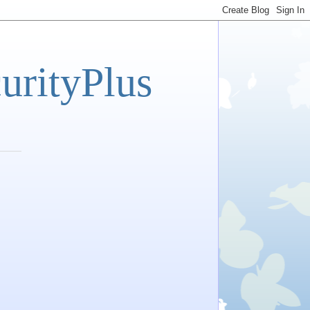
tyPlus