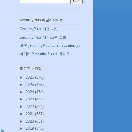
SecurityPlus 페밀리사이트
SecurityPlus 회원 가입
SecurityPlus 페이스북 그룹
SUA(SecurityPlus Union Academy)
네이버 SecurityPlus 커뮤니티
블로그 보관함
►
2026
(278)
►
2025
(475)
►
2024
(474)
►
2023
(438)
►
2022
(564)
►
2021
(587)
►
2020
(631)
►
2019
(376)
시물