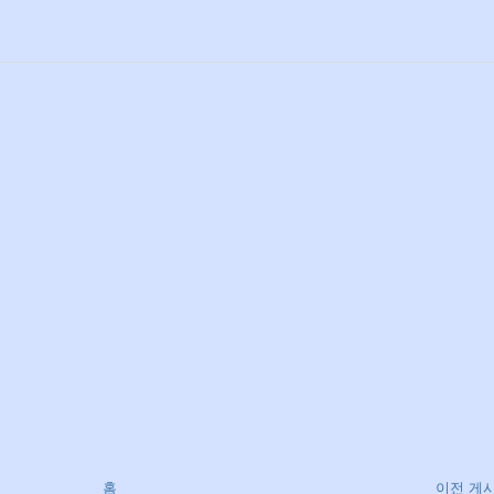
홈
이전 게