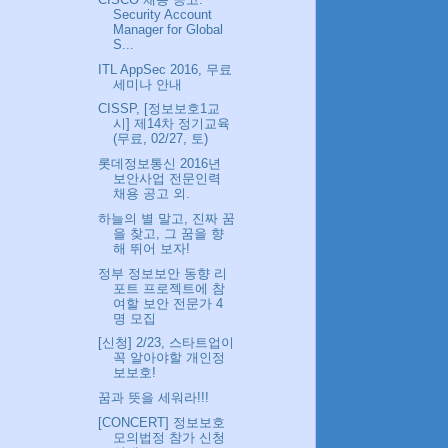
Security Account
Manager for Global
S...
ITL AppSec 2016, 무료
세미나 안내
CISSP, [정보보호1교
시] 제14차 정기교육
(무료, 02/27, 토)
롯데정보통신 2016년
보안사업 전문인력
채용 공고 외.
하늘의 별 말고, 진짜 꿈
을 찾고, 그 꿈을 향
해 뛰어 보자!
정부 정보보안 동향 리
포트 프로젝트에 참
여할 보안 전문가 4
명 모집
[신청] 2/23, 스타트업이
꼭 알아야할 개인정
보보호!
꿈과 뜻을 세워라!!!
[CONCERT] 정보보호
모의법정 참가 신청