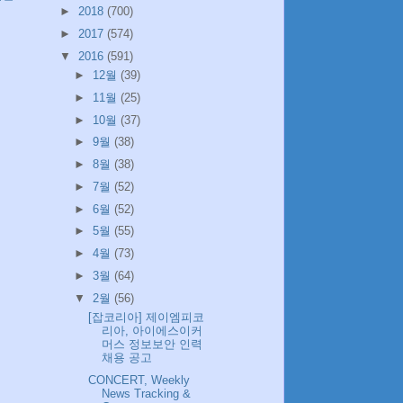
►
2018
(700)
►
2017
(574)
▼
2016
(591)
►
12월
(39)
►
11월
(25)
►
10월
(37)
►
9월
(38)
►
8월
(38)
►
7월
(52)
►
6월
(52)
►
5월
(55)
►
4월
(73)
►
3월
(64)
▼
2월
(56)
[잡코리아] 제이엠피코
리아, 아이에스이커
머스 정보보안 인력
채용 공고
CONCERT, Weekly
News Tracking &