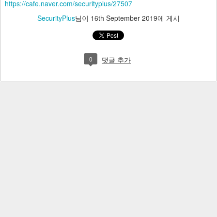
https://cafe.naver.com/securityplus/27507
SecurityPlus
님이
16th September 2019
에 게시
0
댓글 추가