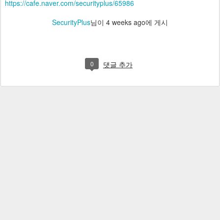
https://cafe.naver.com/securityplus/65986
SecurityPlus
님이
4 weeks ago
에 게시
0
댓글 추가