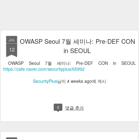
OWASP Seoul 7월 세미나: Pre-DEF CON
JUL
12
in SEOUL
OWASP Seoul 7월 세미나: Pre-DEF CON in SEOUL
https://cafe.naver.com/securityplus/65992
SecurityPlus
님이
4 weeks ago
에 게시
0
댓글 추가