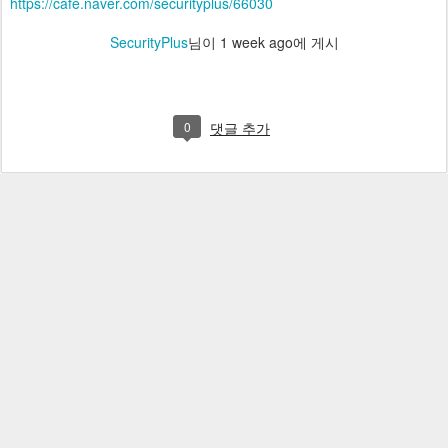
https://cafe.naver.com/securityplus/66030
SecurityPlus
님이
1 week ago
에 게시
0
댓글 추가