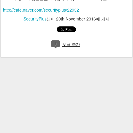
http://cafe.naver.com/securityplus/22932
SecurityPlus
님이
20th November 2016
에 게시
0
댓글 추가