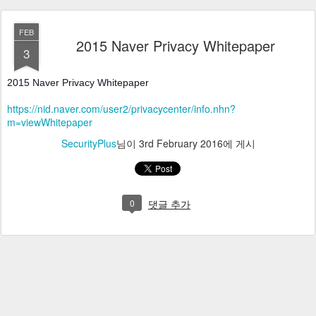
FEB
2015 Naver Privacy Whitepaper
3
2015 Naver Privacy Whitepaper 
https://nid.naver.com/user2/privacycenter/info.nhn?
m=viewWhitepaper
SecurityPlus
님이
3rd February 2016
에 게시
0
댓글 추가