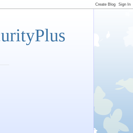
tyPlus