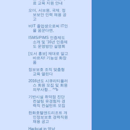
료 교육 지원 안내
오더, 서브원, 국제. 정
보보안 인력 채용 공
고
비IT 졸업생으로써 IT인
을 꿈꾼다면,
ISMS/PIMS 인증제도
소개 및 ‘16년 인증제
도 운영방안 설명회
[도서 홍보] 제대로 알고
바르자! 기능성 화장
품
정보보호 조직 맞춤형
교육 열린다
2016년도 시큐리티플러
스 회원 모집 및 회원
의무사항... ^^b
기반시설 취약점 진단
컨설팅 유경험자 경
력직 컨설턴트 모집
한화호텔앤드리조트 개
인정보보호 경력직원
채용 공고
Hackcat in 영남