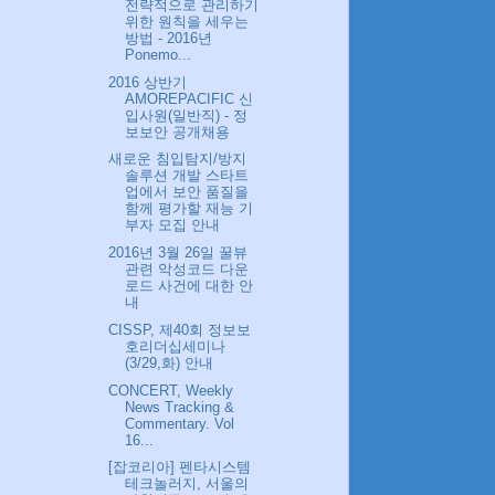
전략적으로 관리하기
위한 원칙을 세우는
방법 - 2016년
Ponemo...
2016 상반기
AMOREPACIFIC 신
입사원(일반직) - 정
보보안 공개채용
새로운 침입탐지/방지
솔루션 개발 스타트
업에서 보안 품질을
함께 평가할 재능 기
부자 모집 안내
2016년 3월 26일 꿀뷰
관련 악성코드 다운
로드 사건에 대한 안
내
CISSP, 제40회 정보보
호리더십세미나
(3/29,화) 안내
CONCERT, Weekly
News Tracking &
Commentary. Vol
16...
[잡코리아] 펜타시스템
테크놀러지, 서울의