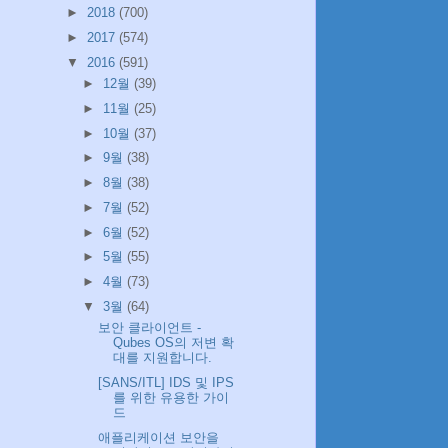
►
2018
(700)
►
2017
(574)
▼
2016
(591)
►
12월
(39)
►
11월
(25)
►
10월
(37)
►
9월
(38)
►
8월
(38)
►
7월
(52)
►
6월
(52)
►
5월
(55)
►
4월
(73)
▼
3월
(64)
보안 클라이언트 -
Qubes OS의 저변 확
대를 지원합니다.
[SANS/ITL] IDS 및 IPS
를 위한 유용한 가이
드
애플리케이션 보안을