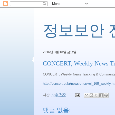
정보보안 전문
2016년 3월 18일 금요일
CONCERT, Weekly News Tra
CONCERT, Weekly News Tracking & Commentar
http://concert.or.kr/newsletter/vol_168_weekly.h
시간:
오후 7:22
댓글 없음: