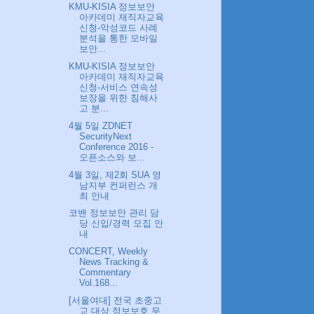
KMU-KISIA 정보보안
아카데미 재직자교육
신청-악성코드 사례
분석을 통한 모바일
보안...
KMU-KISIA 정보보안
아카데미 재직자교육
신청-서비스 연속성
보장을 위한 침해사
고 분...
4월 5일 ZDNET
SecurityNext
Conference 2016 -
오픈소스와 보...
4월 3일, 제2회 SUA 영
남지부 컨퍼런스 개
최 안내
코밴 정보보안 관리 담
당 신입/경력 모집 안
내
CONCERT, Weekly
News Tracking &
Commentary
Vol.168...
[서울여대] 전국 초중고
교 대상 정보보호 무