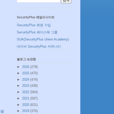
SecurityPlus 페밀리사이트
SecurityPlus 회원 가입
SecurityPlus 페이스북 그룹
SUA(SecurityPlus Union Academy)
네이버 SecurityPlus 커뮤니티
블로그 보관함
►
2026
(278)
►
2025
(475)
►
2024
(474)
►
2023
(438)
►
2022
(564)
►
2021
(587)
►
2020
(631)
►
2019
(376)
시물