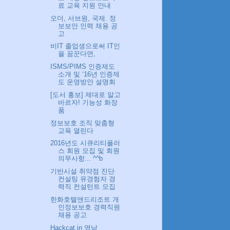
료 교육 지원 안내
오더, 서브원, 국제. 정
보보안 인력 채용 공
고
비IT 졸업생으로써 IT인
을 꿈꾼다면,
ISMS/PIMS 인증제도
소개 및 ‘16년 인증제
도 운영방안 설명회
[도서 홍보] 제대로 알고
바르자! 기능성 화장
품
정보보호 조직 맞춤형
교육 열린다
2016년도 시큐리티플러
스 회원 모집 및 회원
의무사항... ^^b
기반시설 취약점 진단
컨설팅 유경험자 경
력직 컨설턴트 모집
한화호텔앤드리조트 개
인정보보호 경력직원
채용 공고
Hackcat in 영남