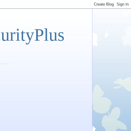
tyPlus