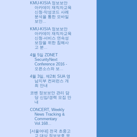
KMU-KISIA 정보보안
아카데미 재직자교육
신청-악성코드 사례
분석을 통한 모바일
보안...
KMU-KISIA 정보보안
아카데미 재직자교육
신청-서비스 연속성
보장을 위한 침해사
고 분...
4월 5일 ZDNET
SecurityNext
Conference 2016 -
오픈소스와 보...
4월 3일, 제2회 SUA 영
남지부 컨퍼런스 개
최 안내
코밴 정보보안 관리 담
당 신입/경력 모집 안
내
CONCERT, Weekly
News Tracking &
Commentary
Vol.168...
[서울여대] 전국 초중고
교 대상 정보보호 무