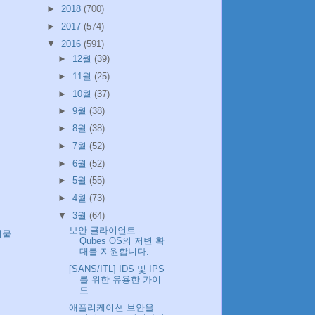
►
2018
(700)
►
2017
(574)
▼
2016
(591)
►
12월
(39)
►
11월
(25)
►
10월
(37)
►
9월
(38)
►
8월
(38)
►
7월
(52)
►
6월
(52)
►
5월
(55)
►
4월
(73)
▼
3월
(64)
보안 클라이언트 -
시물
Qubes OS의 저변 확
대를 지원합니다.
[SANS/ITL] IDS 및 IPS
를 위한 유용한 가이
드
애플리케이션 보안을