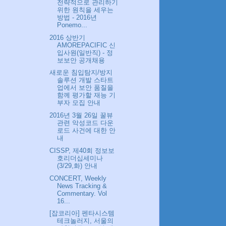
전략적으로 관리하기
위한 원칙을 세우는
방법 - 2016년
Ponemo...
2016 상반기
AMOREPACIFIC 신
입사원(일반직) - 정
보보안 공개채용
새로운 침입탐지/방지
솔루션 개발 스타트
업에서 보안 품질을
함께 평가할 재능 기
부자 모집 안내
2016년 3월 26일 꿀뷰
관련 악성코드 다운
로드 사건에 대한 안
내
CISSP, 제40회 정보보
호리더십세미나
(3/29,화) 안내
CONCERT, Weekly
News Tracking &
Commentary. Vol
16...
[잡코리아] 펜타시스템
테크놀러지, 서울의