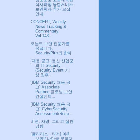
석사과정 융합서비스
보안학과 추가 모집
안내
CONCERT, Weekly
News Tracking &
Commentary
Vol.143...
오늘도 보안 전문가를
꿈끕니다.
SecurityPlus와 함께
[채용 공고] 통신 산업군
의 IT Security
(Security Event ,이
상 징후...
[IBM Security 채용 공
고] Associate
Partner_글로벌 보안
컨설턴트...
[IBM Security 채용 공
고] CyberSecurity
Assessment/Resp...
비젼, 사명, 그리고 실천
강령
[폴라리스 - 티저] 야!!
보안? 나만큼 부딪쳐