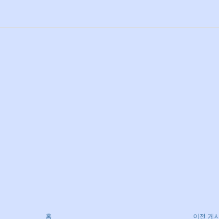
홈
이전 게