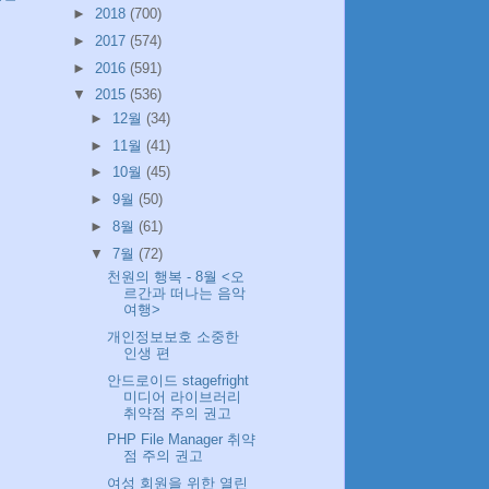
►
2018
(700)
►
2017
(574)
►
2016
(591)
▼
2015
(536)
►
12월
(34)
►
11월
(41)
►
10월
(45)
►
9월
(50)
►
8월
(61)
▼
7월
(72)
천원의 행복 - 8월 <오
르간과 떠나는 음악
여행>
개인정보보호 소중한
인생 편
안드로이드 stagefright
미디어 라이브러리
취약점 주의 권고
PHP File Manager 취약
점 주의 권고
여성 회원을 위한 열린