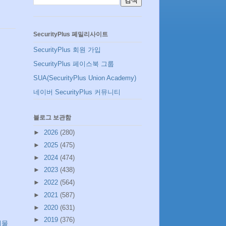
SecurityPlus 페밀리사이트
SecurityPlus 회원 가입
SecurityPlus 페이스북 그룹
SUA(SecurityPlus Union Academy)
네이버 SecurityPlus 커뮤니티
블로그 보관함
►
2026
(280)
►
2025
(475)
►
2024
(474)
►
2023
(438)
►
2022
(564)
►
2021
(587)
►
2020
(631)
►
2019
(376)
시물