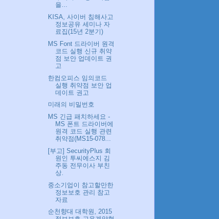
을...
KISA, 사이버 침해사고
정보공유 세미나 자
료집(15년 2분기)
MS Font 드라이버 원격
코드 실행 신규 취약
점 보안 업데이트 권
고
한컴오피스 임의코드
실행 취약점 보안 업
데이트 권고
미래의 비밀번호
MS 긴급 패치하세요 -
MS 폰트 드라이버에
원격 코드 실행 관련
취약점(MS15-078...
[부고] SecurityPlus 회
원인 투씨에스지 김
주동 전무이사 부친
상.
중소기업이 참고할만한
정보보호 관리 참고
자료
순천향대 대학원, 2015
정보보호 고용계약형