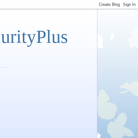
tyPlus