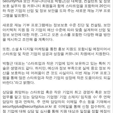
SecurityPlus 보안 커뮤니티(대표 박형근)은 대학생, 컨설턴트 및 정보
보호 실무자 등 커뮤니티 회원들과 함께 스타트업을 포함하여 20인이
하 작은 기업의 산업 및 정보 보안을 도와 주는 새로운 재능 기부 프로
그램을 발표했다.
새로운 재능 기부 프로그램에는 정보보호 수준 진단 및 컨설팅, 보안
아키텍처 지원 등 각 기업의 예산 수준에 따라 맞춤 설계하여 산업 및
정보 보안에 대한 자문, 그리고 오픈 소스를 포함한 다양한 해결 방안
을 제시하고 조언해 줄 계획이다.
또한, 소셜 & 디지털 마케팅을 통한 홍보 지원도 포함시킬 예정이어서
스타트업 및 작은 기업의 성공과 성장을 커뮤니티 차원에서 지원한다.
박형근 대표는 “스타트업과 작은 기업에 있어 보유하고 있는 특허 기
술은 생명과도 같다. 하지만, 예산과 정보 부족으로 실제 중요 정보 자
산을 보호하는 데 어려움이 큰 것도 사실이다. 이번 재능 기부 프로그
램을 통해 많은 스타트업과 작은 기업의 성장에 작은 도움이라도 되길
바란다.”라고 밝혔다.
상담을 희망하는 스타트업 혹은 작은 기업의 최고 경영자 혹은 보안
업무를 맡고 있는 담당자는 기업명/ 기업 소재지/ 임직원 수/ 주 연락
담당자 명과 연락처, 주 연락 담당자의 이메일 주소 등을 기재해서
securityplus@securityplus.or.kr 로 이메일을 통해 신청 접수하며, 신
청 기업에 대해 상담 및 심사를 통해 지원 대상과 일정을 정할 예정이