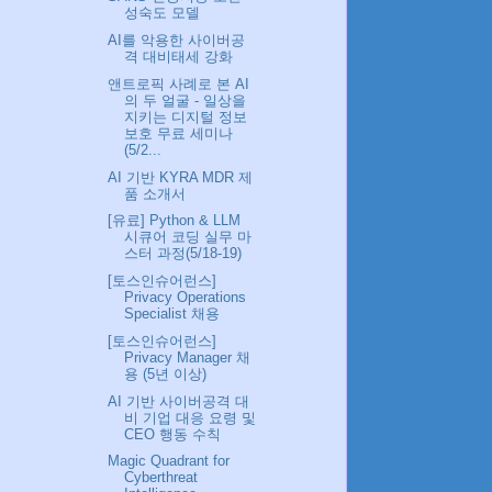
성숙도 모델
AI를 악용한 사이버공
격 대비태세 강화
앤트로픽 사례로 본 AI
의 두 얼굴 - 일상을
지키는 디지털 정보
보호 무료 세미나
(5/2...
AI 기반 KYRA MDR 제
품 소개서
[유료] Python & LLM
시큐어 코딩 실무 마
스터 과정(5/18-19)
[토스인슈어런스]
Privacy Operations
Specialist 채용
[토스인슈어런스]
Privacy Manager 채
용 (5년 이상)
AI 기반 사이버공격 대
비 기업 대응 요령 및
CEO 행동 수칙
Magic Quadrant for
Cyberthreat