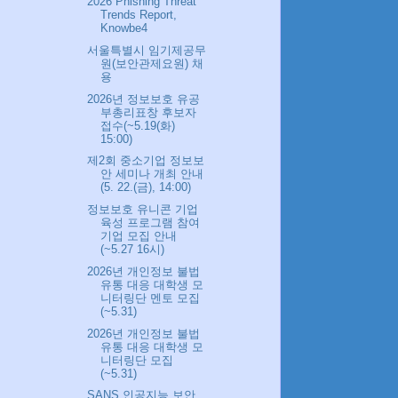
2026 Phishing Threat
Trends Report,
Knowbe4
서울특별시 임기제공무
원(보안관제요원) 채
용
2026년 정보보호 유공
부총리표창 후보자
접수(~5.19(화)
15:00)
제2회 중소기업 정보보
안 세미나 개최 안내
(5. 22.(금), 14:00)
정보보호 유니콘 기업
육성 프로그램 참여
기업 모집 안내
(~5.27 16시)
2026년 개인정보 불법
유통 대응 대학생 모
니터링단 멘토 모집
(~5.31)
2026년 개인정보 불법
유통 대응 대학생 모
니터링단 모집
(~5.31)
SANS 인공지능 보안