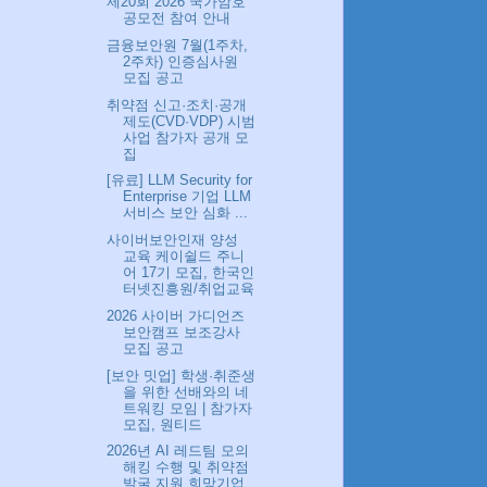
제20회 2026 국가암호
공모전 참여 안내
금융보안원 7월(1주차,
2주차) 인증심사원
모집 공고
취약점 신고·조치·공개
제도(CVD·VDP) 시범
사업 참가자 공개 모
집
[유료] LLM Security for
Enterprise 기업 LLM
서비스 보안 심화 ...
사이버보안인재 양성
교육 케이쉴드 주니
어 17기 모집, 한국인
터넷진흥원/취업교육
2026 사이버 가디언즈
보안캠프 보조강사
모집 공고
[보안 밋업] 학생·취준생
을 위한 선배와의 네
트워킹 모임 | 참가자
모집, 원티드
2026년 AI 레드팀 모의
해킹 수행 및 취약점
발굴 지원 희망기업