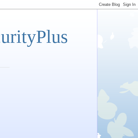
tyPlus