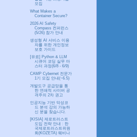
모집
What Makes a
Container Secure?
2026 AI Safety
Compass 컨퍼런스
(5/26) 참가 안내
생성형 AI 서비스 이용
자를 위한 개인정보
보호 가이드
[유료] Python & LLM
시큐어 코딩 실무 마
스터 과정(6/8 - 6/9)
CAMP Cybernet 전문가
1기 모집 안내(~6.5)
개발도구 공급망을 통
한 연쇄적 사이버 공
격주의 2차 권고
인공지능 기반 악성코
드 분석 강의 가능하
신 분을 찾습니다.
[KISIA] 제로트러스트
도입 전략 안내 : 한
국제로트러스트위원
회(KOZETA) 웨비나