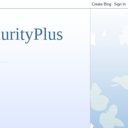
tyPlus