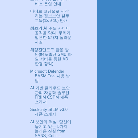
비스 운영 안내
바이브 코딩으로 시작
하는 정보보안 실무
교육(12/9-10) 안내
최초의 AI 주도 사이버
공격을 막다: 우리가
발견한 5가지 놀라운
사실
해킹진단도구 활용 방
안(#4노출된 SMB 파
일 서버를 통한 AD
환경 장악)
Microsoft Defender
EASM Trial 사용 방
법
AI 기반 클라우드 보안
관리 자동화 솔루션
FRIIM CSPM 제품
소개서
Seekurity SIEM v3.0
제품 소개서
AI 보안의 역설: 당신이
놓치고 있는 5가지
놀라운 진실 from
SANS, Critic...