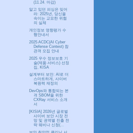
(11.24. 마감)
알고 있던 피싱은 잊어
라: 2025년, 당신을
속이는 교묘한 위협
의 실체
개인정보 영향평가 수
행안내서
2025 ACDC(AI Cyber
Defense Contest) 참
관객 모집 안내
2025 우수 정보보호 기
술(제품·서비스) 선정
집, KISA
설계부터 보안: AI로 더
스마트하게, 사이버
복원력 재정의
DevOps와 통합되는 본
격 SBOM을 위한
CXRay 서비스 소개
서
[KISIA] 2026년 글로벌
사이버 보안 시장 전
망 및 권역별 진출 전
략 웨비나 신청(...
보안 취약점 클리닝 서