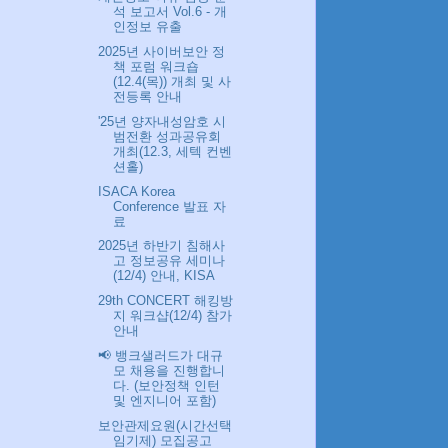
석 보고서 Vol.6 - 개
인정보 유출
2025년 사이버보안 정
책 포럼 워크숍
(12.4(목)) 개최 및 사
전등록 안내
'25년 양자내성암호 시
범전환 성과공유회
개최(12.3, 세텍 컨벤
션홀)
ISACA Korea
Conference 발표 자
료
2025년 하반기 침해사
고 정보공유 세미나
(12/4) 안내, KISA
29th CONCERT 해킹방
지 워크샵(12/4) 참가
안내
📢 뱅크샐러드가 대규
모 채용을 진행합니
다. (보안정책 인턴
및 엔지니어 포함)
보안관제요원(시간선택
임기제) 모집공고