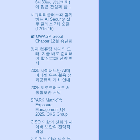
6시30분, 강남비치)
에 많은 관심과 참...
시큐리티플러스와 함께
하는 AI Security 실
무 클래스 2차 오픈
(12/15-16)
🔐 OWASP Seoul
Chapter 12월 송년회
양자 컴퓨팅 시대의 도
래: 지금 바로 준비해
야 할 암호화 전략 백
서
2025 사이버보안 AI데
이터셋 우수 활용 성
과공유회 개최 안내
2025 제로트러스트 &
통합보안 서밋
SPARK Matrix™:
Exposure
Management,Q4
2025, QKS Group
CISO 역할의 진화와 사
이버 보안의 전략적
격상
개인정보 이슈 심층 분