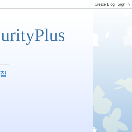
tyPlus
모집