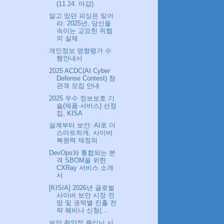
(11.24. 마감)
알고 있던 피싱은 잊어
라: 2025년, 당신을
속이는 교묘한 위협
의 실체
개인정보 영향평가 수
행안내서
2025 ACDC(AI Cyber
Defense Contest) 참
관객 모집 안내
2025 우수 정보보호 기
술(제품·서비스) 선정
집, KISA
설계부터 보안: AI로 더
스마트하게, 사이버
복원력 재정의
DevOps와 통합되는 본
격 SBOM을 위한
CXRay 서비스 소개
서
[KISIA] 2026년 글로벌
사이버 보안 시장 전
망 및 권역별 진출 전
략 웨비나 신청(...
보안 취약점 클리닝 서