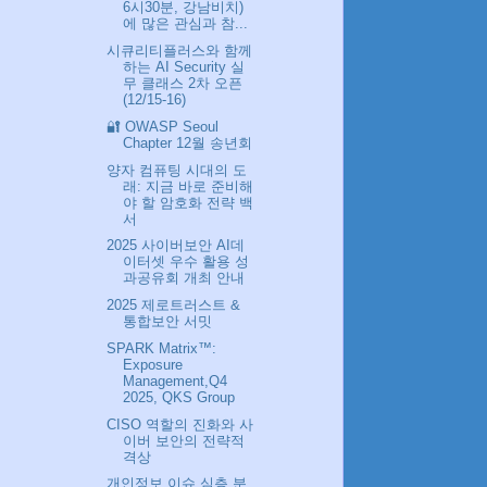
6시30분, 강남비치)
에 많은 관심과 참...
시큐리티플러스와 함께
하는 AI Security 실
무 클래스 2차 오픈
(12/15-16)
🔐 OWASP Seoul
Chapter 12월 송년회
양자 컴퓨팅 시대의 도
래: 지금 바로 준비해
야 할 암호화 전략 백
서
2025 사이버보안 AI데
이터셋 우수 활용 성
과공유회 개최 안내
2025 제로트러스트 &
통합보안 서밋
SPARK Matrix™:
Exposure
Management,Q4
2025, QKS Group
CISO 역할의 진화와 사
이버 보안의 전략적
격상
개인정보 이슈 심층 분