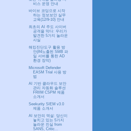
비스 운영 안내
바이브 코딩으로 시작
하는 정보보안 실무
교육(12/9-10) 안내
최초의 AI 주도 사이버
공격을 막다: 우리가
발견한 5가지 놀라운
사실
해킹진단도구 활용 방
안(#4노출된 SMB 파
일 서버를 통한 AD
환경 장악)
Microsoft Defender
EASM Trial 사용 방
법
AI 기반 클라우드 보안
관리 자동화 솔루션
FRIIM CSPM 제품
소개서
Seekurity SIEM v3.0
제품 소개서
AI 보안의 역설: 당신이
놓치고 있는 5가지
놀라운 진실 from
SANS, Critic...