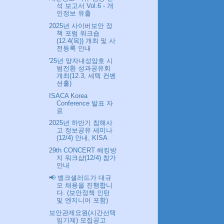
석 보고서 Vol.6 - 개
인정보 유출
2025년 사이버보안 정
책 포럼 워크숍
(12.4(목)) 개최 및 사
전등록 안내
'25년 양자내성암호 시
범전환 성과공유회
개최(12.3, 세텍 컨벤
션홀)
ISACA Korea
Conference 발표 자
료
2025년 하반기 침해사
고 정보공유 세미나
(12/4) 안내, KISA
29th CONCERT 해킹방
지 워크샵(12/4) 참가
안내
📢 뱅크샐러드가 대규
모 채용을 진행합니
다. (보안정책 인턴
및 엔지니어 포함)
보안관제요원(시간선택
임기제) 모집공고