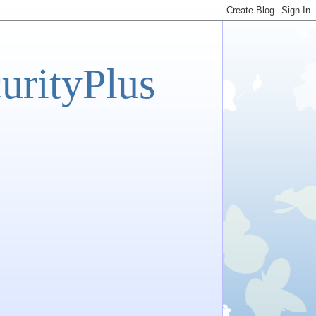
tyPlus