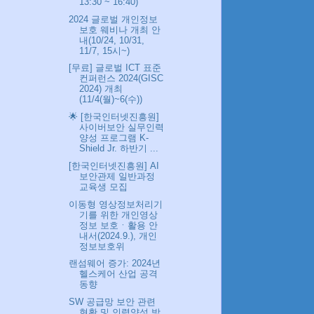
13:30 ~ 16:40)
2024 글로벌 개인정보
보호 웨비나 개최 안
내(10/24, 10/31,
11/7, 15시~)
[무료] 글로벌 ICT 표준
컨퍼런스 2024(GISC
2024) 개최
(11/4(월)~6(수))
🌟 [한국인터넷진흥원]
사이버보안 실무인력
양성 프로그램 K-
Shield Jr. 하반기 ...
[한국인터넷진흥원] AI
보안관제 일반과정
교육생 모집
이동형 영상정보처리기
기를 위한 개인영상
정보 보호ㆍ활용 안
내서(2024.9.), 개인
정보보호위
랜섬웨어 증가: 2024년
헬스케어 산업 공격
동향
SW 공급망 보안 관련
현황 및 인력양성 방