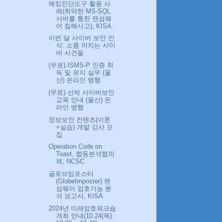
해킹진단도구 활용 사
례(취약한 MS-SQL
서버를 통한 랜섬웨
어 침해사고), KISA
이번 달 사이버 보안 인
식: 소름 끼치는 사이
버 사건들
(무료) ISMS-P 인증 취
득 및 유지 실무 (울
산) 온라인 병행
(무료) 선박 사이버보안
교육 안내 (울산) 온
라인 병행
정보보안 컨텐츠(이론
+실습) 개발 강사 모
집
Operation Code on
Toast, 합동분석협의
체, NCSC
글로브임포스터
(GlobeImposter) 랜
섬웨어 암호기능 분
석 보고서, KISA
2024년 미래암호워크숍
개최 안내(10.24(목)