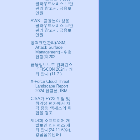
클라우드서비스 보안
관리 참고서, 금융보
안원
AWS - 금융분야 상용
클라우드서비스 보안
관리 참고서, 금융보
안원
공격표면관리(ASM,
Attack Surface
Management) - 위협
헌팅(제202...
금융정보보호 컨퍼런스
「FISCON 2024」개
최 안내 (11.7.)
X-Force Cloud Threat
Landscape Report
2024 한글본, IBM
CISA가 FY23 위험 및
취약성 평가에서 자
격 증명 액세스의 위
협을 경고
제14회 소프트웨어 개
발보안 컨퍼런스 개
최 안내(24.11.6(수),
강남섬유센터)