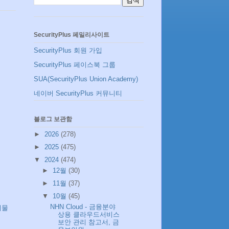
SecurityPlus 페밀리사이트
SecurityPlus 회원 가입
SecurityPlus 페이스북 그룹
SUA(SecurityPlus Union Academy)
네이버 SecurityPlus 커뮤니티
블로그 보관함
►
2026
(278)
►
2025
(475)
▼
2024
(474)
►
12월
(30)
►
11월
(37)
▼
10월
(45)
NHN Cloud - 금융분야
시물
상용 클라우드서비스
보안 관리 참고서, 금