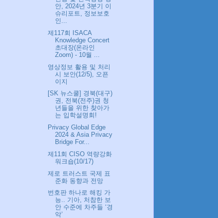
안, 2024년 3분기 이
슈리포트, 정보보호
인...
제117회 ISACA
Knowledge Concert
초대장(온라인
Zoom) - 10월 ...
영상정보 활용 및 처리
시 보안(12/5), 오픈
이지
[SK 뉴스쿨] 경북(대구)
권, 전북(전주)권 청
년들을 위한 찾아가
는 입학설명회!
Privacy Global Edge
2024 & Asia Privacy
Bridge For...
제11회 CISO 역량강화
워크숍(10/17)
제로 트러스트 국제 표
준화 동향과 전망
번호판 하나로 해킹 가
능.. 기아, 처참한 보
안 수준에 차주들 ‘경
악’