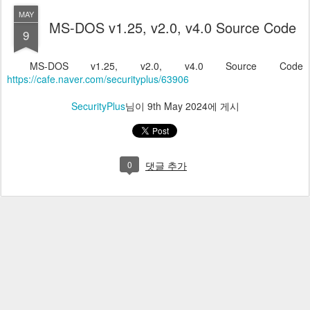
MAY
MS-DOS v1.25, v2.0, v4.0 Source Code
9
MS-DOS v1.25, v2.0, v4.0 Source Code
https://cafe.naver.com/securityplus/63906
SecurityPlus
님이
9th May 2024
에 게시
0
댓글 추가