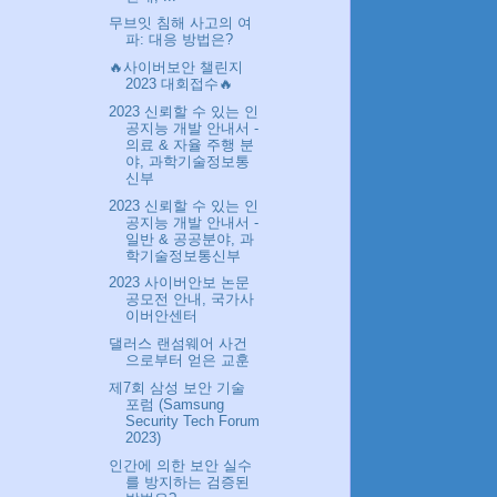
무브잇 침해 사고의 여
파: 대응 방법은?
🔥사이버보안 챌린지
2023 대회접수🔥
2023 신뢰할 수 있는 인
공지능 개발 안내서 -
의료 & 자율 주행 분
야, 과학기술정보통
신부
2023 신뢰할 수 있는 인
공지능 개발 안내서 -
일반 & 공공분야, 과
학기술정보통신부
2023 사이버안보 논문
공모전 안내, 국가사
이버안센터
댈러스 랜섬웨어 사건
으로부터 얻은 교훈
제7회 삼성 보안 기술
포럼 (Samsung
Security Tech Forum
2023)
인간에 의한 보안 실수
를 방지하는 검증된