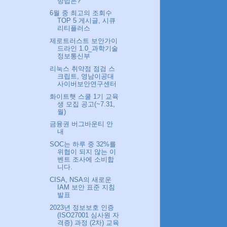
방법은?
6월 중 최고의 조회수
TOP 5 게시글, 시큐
리티플러스
제로트러스트 보안가이
드라인 1.0_과학기술
정보통신부
리눅스 취약점 점검 스
크립트, 영남이공대
사이버보안연구센터
화이트햇 스쿨 1기 교육
생 모집 공고(~7.31,
월)
금융권 버그바운티 안
내
SOC는 하루 중 32%를
위협이 되지 않는 이
벤트 조사에 소비합
니다.
CISA, NSA의 새로운
IAM 보안 표준 지침
발표
2023년 정보보호 인증
(ISO27001 심사원 자
격증) 과정 (2차) 교육