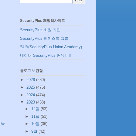
SecurityPlus 페밀리사이트
SecurityPlus 회원 가입
SecurityPlus 페이스북 그룹
SUA(SecurityPlus Union Academy)
네이버 SecurityPlus 커뮤니티
블로그 보관함
►
2026
(280)
►
2025
(475)
►
2024
(474)
▼
2023
(438)
►
12월
(53)
►
11월
(51)
시물
►
10월
(36)
►
9월
(42)