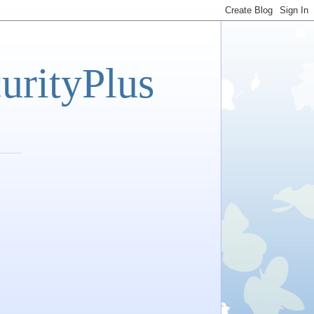
tyPlus