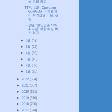
생 모집 공고,...
TTPs #10 : Operation
GoldGoblin - 제로데
이 취약점을 이용, 선
별...
국정원, ‘보안인증 S/W
취약점’ 악용 해킹 확
산 경고
►
6월
(42)
►
5월
(22)
►
4월
(30)
►
3월
(45)
►
2월
(39)
►
1월
(28)
►
2022
(564)
►
2021
(587)
►
2020
(631)
►
2019
(376)
►
2018
(700)
►
2017
(574)