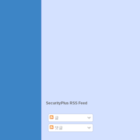
SecurityPlus RSS Feed
글
댓글