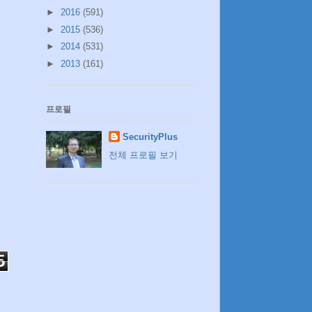
►
2016
(591)
►
2015
(536)
►
2014
(531)
►
2013
(161)
프로필
SecurityPlus
전체 프로필 보기
5