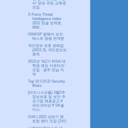
사' 양성 과정 교육생
모집
X-Force Threat
Intelligence Index
2022 한글 번역본,
IBM...
OWASP 펌웨어 보안
테스트 방법 번역본
개인정보 보호 판례집
(2022.3), 개인정보보
호위
2022년 '제2기 KISA 대
학생 영상 서포터즈'
모집 - 광주·전남 지
역
Top 10 CI/CD Security
Risks
[비즈니스피플] 3월5주
정보보호 및 보안 주
요기업 채용공고 #
파리크라상 # SK쉴
더스...
SUA | 2022 상반기 멘
토링 멘티 모집 (2차)