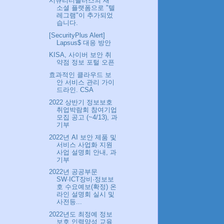
시큐리티플러스의 새
소셜 플랫폼으로 "텔
레그램"이 추가되었
습니다.
[SecurityPlus Alert]
Lapsus$ 대응 방안
KISA, 사이버 보안 취
약점 정보 포털 오픈
효과적인 클라우드 보
안 서비스 관리 가이
드라인. CSA
2022 상반기 정보보호
취업박람회 참여기업
모집 공고 (~4/13), 과
기부
2022년 AI 보안 제품 및
서비스 사업화 지원
사업 설명회 안내, 과
기부
2022년 공공부문
SW·ICT장비·정보보
호 수요예보(확정) 온
라인 설명회 실시 및
사전등...
2022년도 최정예 정보
보호 인력양성 교육