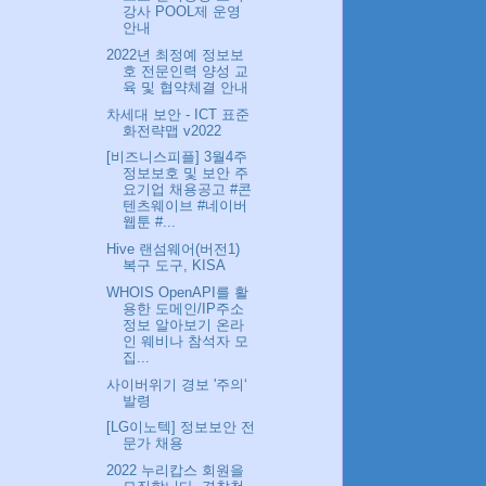
강사 POOL제 운영
안내
2022년 최정예 정보보
호 전문인력 양성 교
육 및 협약체결 안내
차세대 보안 - ICT 표준
화전략맵 v2022
[비즈니스피플] 3월4주
정보보호 및 보안 주
요기업 채용공고 #콘
텐츠웨이브 #네이버
웹툰 #...
Hive 랜섬웨어(버전1)
복구 도구, KISA
WHOIS OpenAPI를 활
용한 도메인/IP주소
정보 알아보기 온라
인 웨비나 참석자 모
집...
사이버위기 경보 '주의‘
발령
[LG이노텍] 정보보안 전
문가 채용
2022 누리캅스 회원을