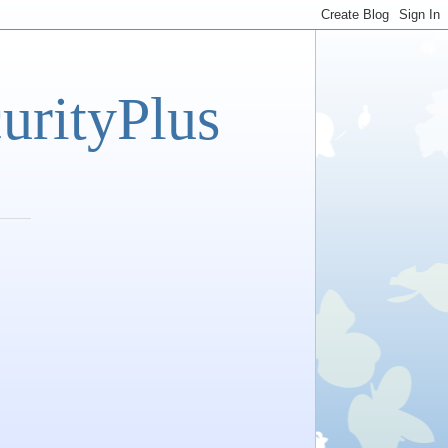
tyPlus