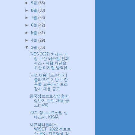
►
9월
(58)
►
8월
(38)
►
7월
(53)
►
6월
(42)
►
5월
(51)
►
4월
(29)
▼
3월
(85)
[NES 2022] 차세대 기
업 보안 버추얼 컨퍼
런스 - 위협 차단을
위한 디지털 방역(4...
[신입채용] [오픈이지]
클라우드 기반 보안
융합 교육과정 보조
강사 채용 공고
한국정보보호산업협회
상반기 인턴 채용 공
고(~4/6)
2021 정보보호산업 실
태조사, KISIA
시큐리티플러스-
WISET, '2022 정보보
안 분야 진로탐색 강