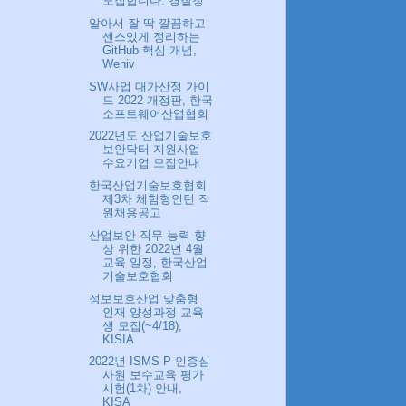
모집합니다. 경찰청
알아서 잘 딱 깔끔하고
센스있게 정리하는
GitHub 핵심 개념,
Weniv
SW사업 대가산정 가이
드 2022 개정판, 한국
소프트웨어산업협회
2022년도 산업기술보호
보안닥터 지원사업
수요기업 모집안내
한국산업기술보호협회
제3차 체험형인턴 직
원채용공고
산업보안 직무 능력 향
상 위한 2022년 4월
교육 일정, 한국산업
기술보호협회
정보보호산업 맞춤형
인재 양성과정 교육
생 모집(~4/18),
KISIA
2022년 ISMS-P 인증심
사원 보수교육 평가
시험(1차) 안내,
KISA