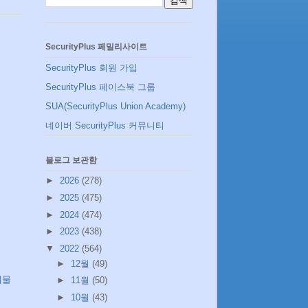
SecurityPlus 페밀리사이트
SecurityPlus 회원 가입
SecurityPlus 페이스북 그룹
SUA(SecurityPlus Union Academy)
네이버 SecurityPlus 커뮤니티
블로그 보관함
►
2026
(278)
►
2025
(475)
►
2024
(474)
►
2023
(438)
▼
2022
(564)
►
12월
(49)
시물
►
11월
(50)
►
10월
(43)