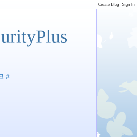
tyPlus
 #