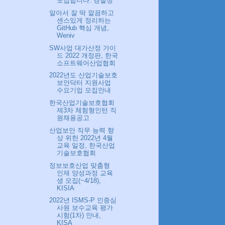
모집합니다. 경찰청
알아서 잘 딱 깔끔하고
센스있게 정리하는
GitHub 핵심 개념,
Weniv
SW사업 대가산정 가이
드 2022 개정판, 한국
소프트웨어산업협회
2022년도 산업기술보호
보안닥터 지원사업
수요기업 모집안내
한국산업기술보호협회
제3차 체험형인턴 직
원채용공고
산업보안 직무 능력 향
상 위한 2022년 4월
교육 일정, 한국산업
기술보호협회
정보보호산업 맞춤형
인재 양성과정 교육
생 모집(~4/18),
KISIA
2022년 ISMS-P 인증심
사원 보수교육 평가
시험(1차) 안내,
KISA