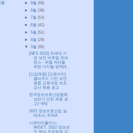
시물
►
9월
(58)
►
8월
(38)
►
7월
(53)
►
6월
(42)
►
5월
(51)
►
4월
(29)
▼
3월
(85)
[NES 2022] 차세대 기
업 보안 버추얼 컨퍼
런스 - 위협 차단을
위한 디지털 방역(4...
[신입채용] [오픈이지]
클라우드 기반 보안
융합 교육과정 보조
강사 채용 공고
한국정보보호산업협회
상반기 인턴 채용 공
고(~4/6)
2021 정보보호산업 실
태조사, KISIA
시큐리티플러스-
WISET, '2022 정보보
안 분야 진로탐색 강