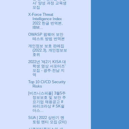
사' 양성 과정 교육생
모집
X-Force Threat
Intelligence Index
2022 한글 번역본,
IBM...
OWASP 펌웨어 보안
테스트 방법 번역본
개인정보 보호 판례집
(2022.3), 개인정보보
호위
2022년 '제2기 KISA 대
학생 영상 서포터즈'
모집 - 광주·전남 지
역
Top 10 CI/CD Security
Risks
[비즈니스피플] 3월5주
정보보호 및 보안 주
요기업 채용공고 #
파리크라상 # SK쉴
더스...
SUA | 2022 상반기 멘
토링 멘티 모집 (2차)