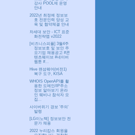
강사 POOL제 운영
안내
2022년 최정예 정보보
호 전문인력 양성 교
육 및 협약체결 안내
차세대 보안 - ICT 표준
화전략맵 v2022
[비즈니스피플] 3월4주
정보보호 및 보안 주
요기업 채용공고 #콘
텐츠웨이브 #네이버
웹툰 #...
Hive 랜섬웨어(버전1)
복구 도구, KISA
WHOIS OpenAPI를 활
용한 도메인/IP주소
정보 알아보기 온라
인 웨비나 참석자 모
집...
사이버위기 경보 '주의‘
발령
[LG이노텍] 정보보안 전
문가 채용
2022 누리캅스 회원을