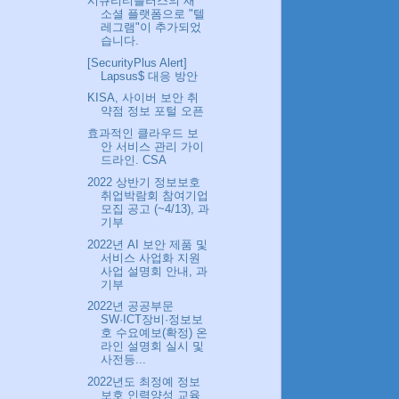
시큐리티플러스의 새
소셜 플랫폼으로 "텔
레그램"이 추가되었
습니다.
[SecurityPlus Alert]
Lapsus$ 대응 방안
KISA, 사이버 보안 취
약점 정보 포털 오픈
효과적인 클라우드 보
안 서비스 관리 가이
드라인. CSA
2022 상반기 정보보호
취업박람회 참여기업
모집 공고 (~4/13), 과
기부
2022년 AI 보안 제품 및
서비스 사업화 지원
사업 설명회 안내, 과
기부
2022년 공공부문
SW·ICT장비·정보보
호 수요예보(확정) 온
라인 설명회 실시 및
사전등...
2022년도 최정예 정보
보호 인력양성 교육