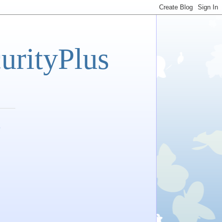
tyPlus
고