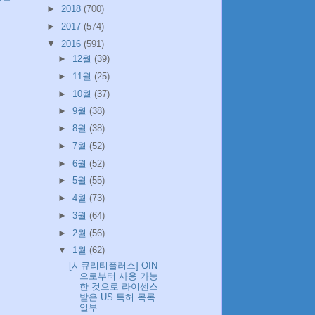
►
2018
(700)
►
2017
(574)
▼
2016
(591)
►
12월
(39)
►
11월
(25)
►
10월
(37)
►
9월
(38)
►
8월
(38)
►
7월
(52)
►
6월
(52)
►
5월
(55)
►
4월
(73)
►
3월
(64)
►
2월
(56)
▼
1월
(62)
[시큐리티플러스] OIN
으로부터 사용 가능
한 것으로 라이센스
받은 US 특허 목록
일부