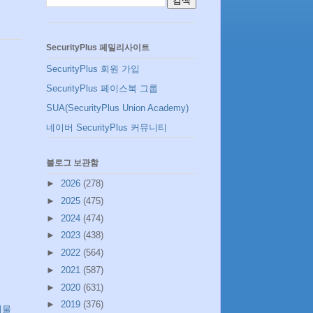
SecurityPlus 페밀리사이트
SecurityPlus 회원 가입
SecurityPlus 페이스북 그룹
SUA(SecurityPlus Union Academy)
네이버 SecurityPlus 커뮤니티
블로그 보관함
►
2026
(278)
►
2025
(475)
►
2024
(474)
►
2023
(438)
►
2022
(564)
►
2021
(587)
►
2020
(631)
►
2019
(376)
시물