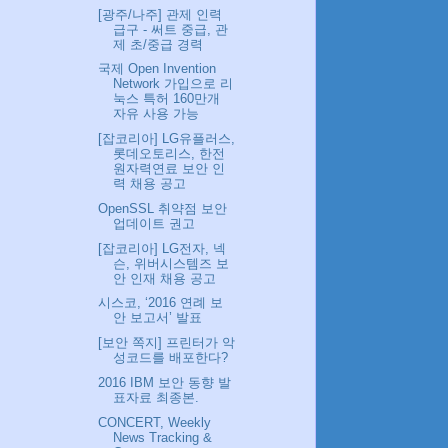
[광주/나주] 관제 인력
급구 - 써트 중급, 관
제 초/중급 경력
국제 Open Invention
Network 가입으로 리
눅스 특허 160만개
자유 사용 가능
[잡코리아] LG유플러스,
롯데오토리스, 한전
원자력연료 보안 인
력 채용 공고
OpenSSL 취약점 보안
업데이트 권고
[잡코리아] LG전자, 넥
슨, 위버시스템즈 보
안 인재 채용 공고
시스코, ‘2016 연례 보
안 보고서’ 발표
[보안 쪽지] 프린터가 악
성코드를 배포한다?
2016 IBM 보안 동향 발
표자료 최종본.
CONCERT, Weekly
News Tracking &