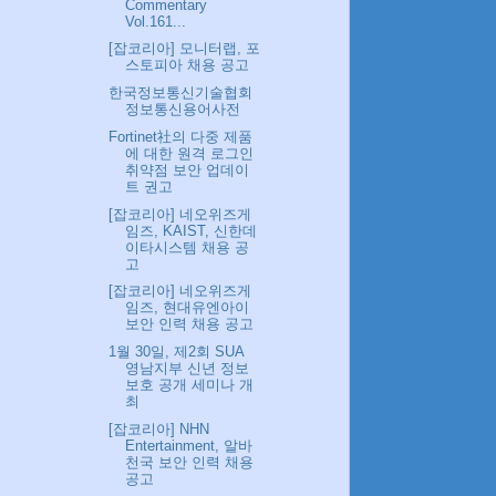
Commentary
Vol.161...
[잡코리아] 모니터랩, 포
스토피아 채용 공고
한국정보통신기술협회
정보통신용어사전
Fortinet社의 다중 제품
에 대한 원격 로그인
취약점 보안 업데이
트 권고
[잡코리아] 네오위즈게
임즈, KAIST, 신한데
이타시스템 채용 공
고
[잡코리아] 네오위즈게
임즈, 현대유엔아이
보안 인력 채용 공고
1월 30일, 제2회 SUA
영남지부 신년 정보
보호 공개 세미나 개
최
[잡코리아] NHN
Entertainment, 알바
천국 보안 인력 채용
공고