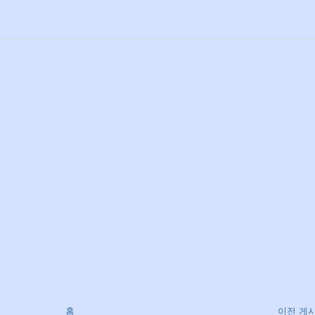
홈
이전 게