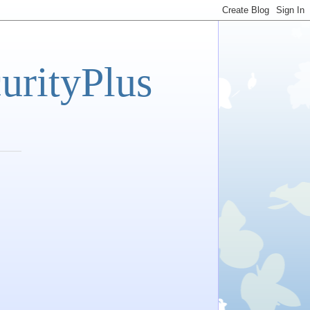
tyPlus