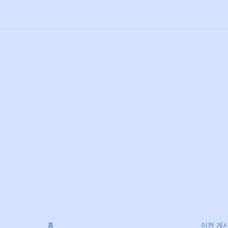
홈
이전 게