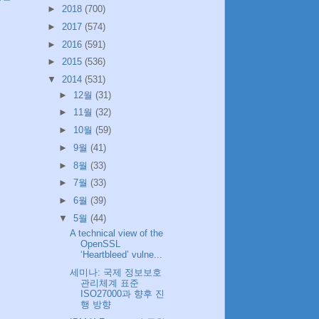
►
2018
(700)
►
2017
(574)
►
2016
(591)
►
2015
(536)
▼
2014
(531)
►
12월
(31)
►
11월
(32)
►
10월
(59)
►
9월
(41)
►
8월
(33)
►
7월
(33)
►
6월
(39)
▼
5월
(44)
A technical view of the
OpenSSL
‘Heartbleed’ vulne...
세미나: 국제 정보보호
관리체계 표준
ISO27000과 향후 진
행 방향