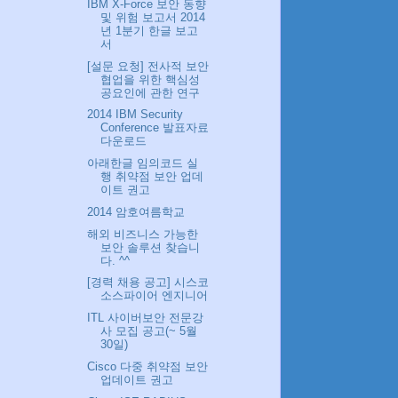
IBM X-Force 보안 동향
및 위험 보고서 2014
년 1분기 한글 보고
서
[설문 요청] 전사적 보안
협업을 위한 핵심성
공요인에 관한 연구
2014 IBM Security
Conference 발표자료
다운로드
아래한글 임의코드 실
행 취약점 보안 업데
이트 권고
2014 암호여름학교
해외 비즈니스 가능한
보안 솔루션 찾습니
다. ^^
[경력 채용 공고] 시스코
소스파이어 엔지니어
ITL 사이버보안 전문강
사 모집 공고(~ 5월
30일)
Cisco 다중 취약점 보안
업데이트 권고