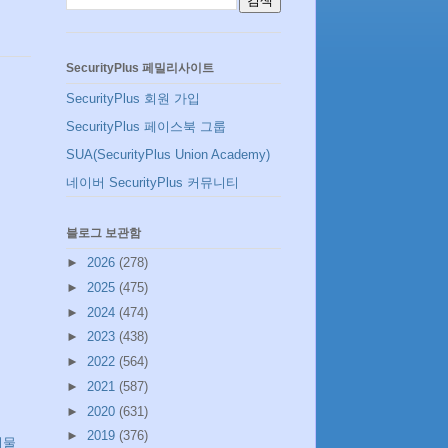
SecurityPlus 페밀리사이트
SecurityPlus 회원 가입
SecurityPlus 페이스북 그룹
SUA(SecurityPlus Union Academy)
네이버 SecurityPlus 커뮤니티
블로그 보관함
►
2026
(278)
►
2025
(475)
►
2024
(474)
►
2023
(438)
►
2022
(564)
►
2021
(587)
►
2020
(631)
►
2019
(376)
시물