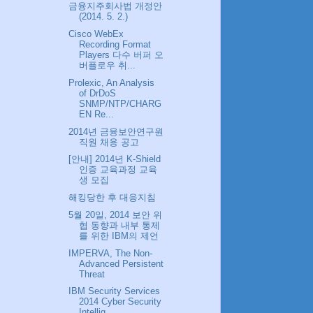
금융지주회사법 개정안
(2014. 5. 2.)
Cisco WebEx
Recording Format
Players 다수 버퍼 오
버플로우 취...
Prolexic, An Analysis
of DrDoS
SNMP/NTP/CHARG
EN Re...
2014년 금융보안연구원
직원 채용 공고
[안내] 2014년 K-Shield
인증 교육과정 교육
생 모집
해킹당한 후 대응지침
5월 20일, 2014 보안 위
협 동향과 내부 통제
를 위한 IBM의 제언
IMPERVA, The Non-
Advanced Persistent
Threat
IBM Security Services
2014 Cyber Security
Intellig...