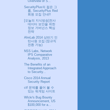
Overview of S...
SecurityPlus의 젋은 그
룹, SecurityPlus Red
회원 모집 안내!!
[오늘의 지식방송]전사
데이터 보안을 위한
정보 거버넌스 핵심
전략
AhnLab 2014 상반기 인
턴사원 모집 (정규직
전환 가능)
NSS Labs, Network
IPS Comparative
Analysis, 2013
The Benefits of an
Integrated Approach
to Security...
Cisco 2014 Annual
Security Report
ctf 문제를 풀어 볼 수
있는 워게임 사이트
WIckr's Bug Bounty
Announcement, US
$100,000 for a...