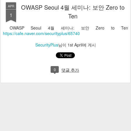
OWASP Seoul 4월 세미나: 보안 Zero to
APR
1
Ten
OWASP Seoul 4월 세미나: 보안 Zero to Ten
https://cafe.naver.com/securityplus/65740
SecurityPlus
님이
1st April
에 게시
0
댓글 추가