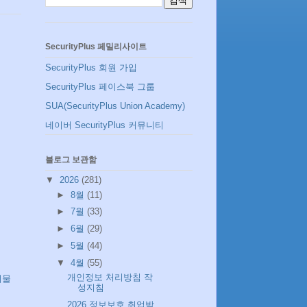
SecurityPlus 페밀리사이트
SecurityPlus 회원 가입
SecurityPlus 페이스북 그룹
SUA(SecurityPlus Union Academy)
네이버 SecurityPlus 커뮤니티
블로그 보관함
▼
2026
(281)
►
8월
(11)
►
7월
(33)
►
6월
(29)
►
5월
(44)
▼
4월
(55)
개인정보 처리방침 작
시물
성지침
2026 정보보호 취업박