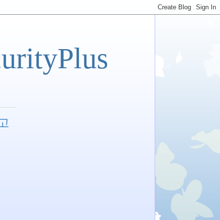
tyPlus
공고