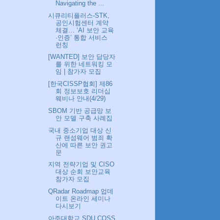
Navigating the ...
시큐리티플러스-STK,
공인시험센터 계약
체결… ‘AI 보안 교육
·인증’ 통합 서비스
런칭
[WANTED] 보안 담당자
를 위한 네트워킹 모
임 | 참가자 모집
[한국CISSP협회] 제86
회 정보보호 리더십
웨비나 안내(4/29)
SBOM 기반 공급망 보
안 모델 구축 사례집
국내 중소기업 대상 신
규 랜섬웨어 범죄 확
산에 따른 보안 권고
문
지역 전략기업 및 CISO
대상 순회 보안교육
참가자 모집
QRadar Roadmap 업데
이트 온라인 세미나
다시보기
아주대학교 SDU COSS