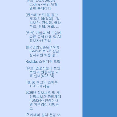
[유료] JAVA Secure
Coding - 해킹 위협
원천 봉쇄하기
[윈스테크넷]4월 월간
채용(신입/경력) - 정
보보안, 컨설팅, 클라
우드, 영업, 개발, ...
[유료] 기업의 AI 도입에
따른 규제 대응 및 AI
정보자산 관리
한국경영인증원(KMR)
ISMS·ISMS-P 상근
심사위원 채용 공고
Redlabs 스터디원 모집
[유료] 인공지능과 보안,
보안과 인공지능 교
육 안내(4/23-24)
3월 중 최고의 조회수
TOP5 게시글
2026년 정보보호 및 개
인정보보호 관리체계
(ISMS-P) 인증심사
원 자격검정 시행공
고
IP 카메라 설치 운영 보