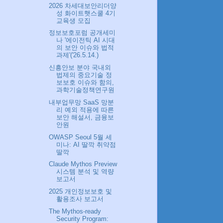
2026 차세대보안리더양
성 화이트햇스쿨 4기
교육생 모집
정보보호포럼 공개세미
나 '에이전틱 AI 시대
의 보안 이슈와 법적
과제'('26.5.14.)
신흥안보 분야 국내외
법제의 중요기술 정
보보호 이슈와 함의,
과학기술정책연구원
내부업무망 SaaS 망분
리 예외 적용에 따른
보안 해설서, 금융보
안원
OWASP Seoul 5월 세
미나: AI 딸깍 취약점
딸깍
Claude Mythos Preview
시스템 분석 및 역량
보고서
2025 개인정보보호 및
활용조사 보고서
The Mythos-ready
Security Program: