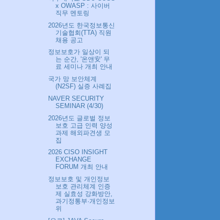
x OWASP : 사이버
직무 멘토링
2026년도 한국정보통신
기술협회(TTA) 직원
채용 공고
정보보호가 일상이 되
는 순간, '온앤安' 무
료 세미나 개최 안내
국가 망 보안체계
(N2SF) 실증 사례집
NAVER SECURITY
SEMINAR (4/30)
2026년도 글로벌 정보
보호 고급 인력 양성
과제 해외파견생 모
집
2026 CISO INSIGHT
EXCHANGE
FORUM 개최 안내
정보보호 및 개인정보
보호 관리체계 인증
제 실효성 강화방안,
과기정통부·개인정보
위