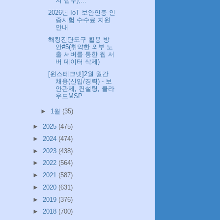
지 접수),...
2026년 IoT 보안인증 인
증시험 수수료 지원
안내
해킹진단도구 활용 방
안#5(취약한 외부 노
출 서버를 통한 웹 서
버 데이터 삭제)
[윈스테크넷]2월 월간
채용(신입/경력) - 보
안관제, 컨설팅, 클라
우드MSP
►
1월
(35)
►
2025
(475)
►
2024
(474)
►
2023
(438)
►
2022
(564)
►
2021
(587)
►
2020
(631)
►
2019
(376)
►
2018
(700)