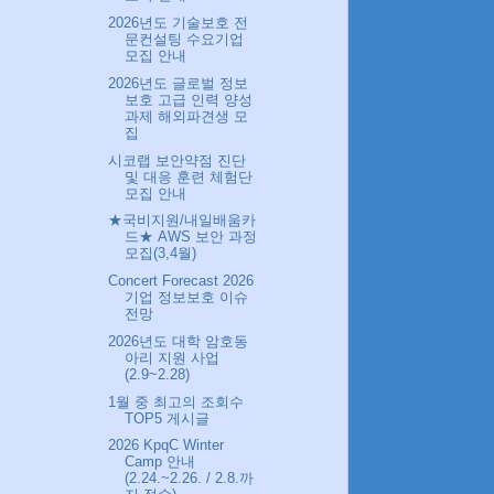
2026년도 기술보호 전
문컨설팅 수요기업
모집 안내
2026년도 글로벌 정보
보호 고급 인력 양성
과제 해외파견생 모
집
시코랩 보안약점 진단
및 대응 훈련 체험단
모집 안내
★국비지원/내일배움카
드★ AWS 보안 과정
모집(3,4월)
Concert Forecast 2026
기업 정보보호 이슈
전망
2026년도 대학 암호동
아리 지원 사업
(2.9~2.28)
1월 중 최고의 조회수
TOP5 게시글
2026 KpqC Winter
Camp 안내
(2.24.~2.26. / 2.8.까