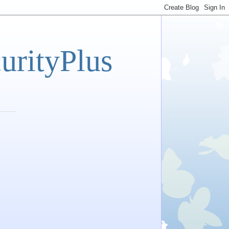
tyPlus