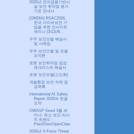
2026년 전자금융기반시
설 보안 취약점 평가
기준 안내서
[OMDIA] RSAC2026,
한국 사이버보안 기
업을 위한 인사이트
세미나 (3/12(목...
우주 보안모델 해설서
및 사례집
우주 보안모델 및 모델
요약본
로봇 보안취약점 점검
체크리스트 해설서
로봇 보안모델(고도화)
개발환경 보안 자체 점
검목록
International AI Safety
Report 2026와 한글
요약
OWASP Seoul 3월 세
미나: 최신 보안 리서
치 트렌드 -
Pwn2Own/OpenClaw
2026년 X-Force Threat