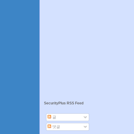
SecurityPlus RSS Feed
글
댓글