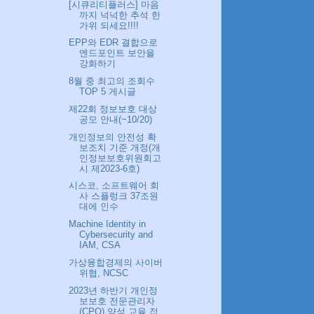
[시큐리티플러스] 마음
까지 넉넉한 추석 한
가위 되세요!!!!
EPP와 EDR 결합으로
엔드포인트 보안을
강화하기
8월 중 최고의 조회수
TOP 5 게시글
제22회 정보보호 대상
공모 안내(~10/20)
개인정보의 안전성 확
보조치 기준 개정(개
인정보보호위원회고
시 제2023-6호)
시스코, 소프트웨어 회
사 스플렁크 37조원
대에 인수
Machine Identity in
Cybersecurity and
IAM, CSA
가상융합경제의 사이버
위협, NCSC
2023년 하반기 개인정
보보호 전문관리자
(CPO) 양성 교육 접