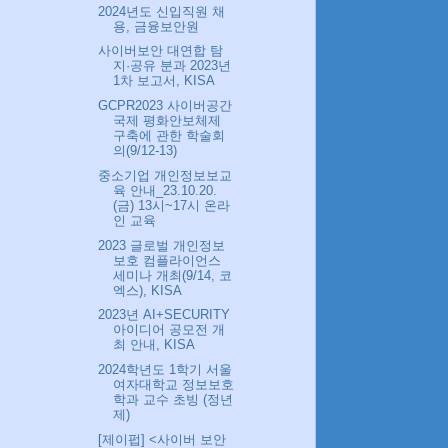
2024년도 신입직원 채
용, 금융보안원
사이버보안 대연합 탐
지·공유 분과 2023년
1차 보고서, KISA
GCPR2023 사이버공간
국제 평화안보체제
구축에 관한 학술회
의(9/12-13)
중소기업 개인정보보교
육 안내_23.10.20.
(금) 13시~17시 온라
인 교육
2023 글로벌 개인정보
보호 컴플라이언스
세미나 개최(9/14, 코
엑스), KISA
2023년 AI+SECURITY
아이디어 공모전 개
최 안내, KISA
2024학년도 1학기 서울
여자대학교 정보보호
학과 교수 초빙 (정년
제)
[제이펍] <사이버 보안