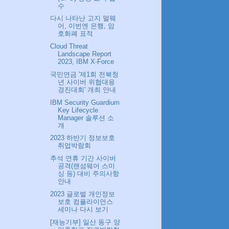
수
다시 나타난 고지 멀웨
어, 이번엔 은행, 암
호화폐 표적
Cloud Threat
Landscape Report
2023, IBM X-Force
국민연금 '제1회 전북청
년 사이버 위협대응
경진대회' 개최 안내
IBM Security Guardium
Key Lifecycle
Manager 솔루션 소
개
2023 하반기 정보보호
취업박람회
추석 연휴 기간 사이버
공격(랜섬웨어 스미
싱 등) 대비 주의사항
안내
2023 글로벌 개인정보
보호 컴플라이언스
세미나 다시 보기
[재능기부] 일산 동구 양