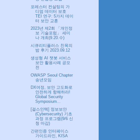
포레스터 컨설팅의 가
디엄 데이터 보호
TEI 연구: 5가지 데이
터 보안 교훈
2023년 제2회 「개인정
보 기술포럼」 세미
나 개최(9.20.수)
시큐리티플러스 친목의
밤 후기 2023.09.12
생성형 AI 챗봇 서비스
보안 활용사례 공모
전
OWASP Seoul Chapter
송년모임
DX여정, 보안 고도화로
안전하게 항해하라!
Global Security
Symposium...
[걸스인텍] 정보보안
(Cybersecurity) 기초
과정 프로그램(9/6 신
청 마감)
간편인증 인터페이스
가이드라인, KISA