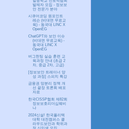
일중학교 진로박람회
발제자 모집 - 정보보
안 전문가 분야
시큐어코딩 원포인트
레슨 (비대면 무료교
육) - 동국대 LINC X
OpenEG
ChatGPT와 보안 이슈
(비대면 무료교육) -
동국대 LINC X
OpenEG
버그헌팅 실습 훈련 교
육과정 안내 (초급 2
차, 중급 2차, 고급)
[정보보안 트레이너 양
성 과정] 스피치 특강
금융권 망분리 정책 개
선 끝장 토론회 배포
자료
한국CISSP협회 제82회
정보보호리더십웨비
나
2024신설! 한국폴리텍
대학 대전캠퍼스 클
라우드보안과 학위과
정 신입생 모집