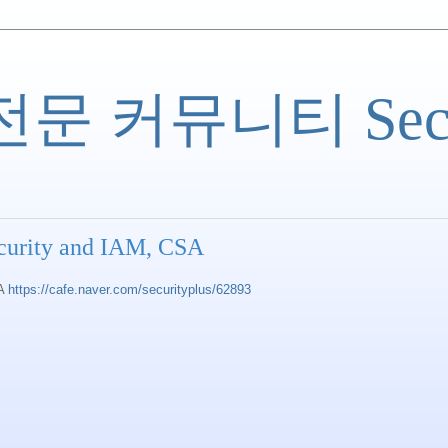
 커뮤니티 Securi
ecurity and IAM, CSA
SA
https://cafe.naver.com/securityplus/62893