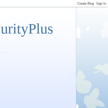
tyPlus