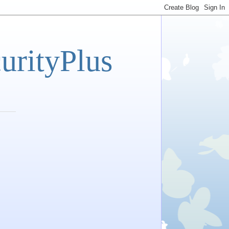
tyPlus