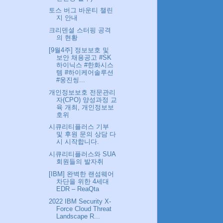
토스 버그 바운티 챌린
지 안내
크리덴셜 스터핑 공격
의 현황
[9월4주] 정보보호 및
보안 채용공고 #SK
하이닉스 #한화시스
템 #하이케어솔루션
#웅진씽...
개인정보보호 전문관리
자(CPO) 양성과정 교
육 개최, 개인정보보
호위
시큐리티플러스 기부
및 후원 문의 상담 다
시 시작합니다.
시큐리티플러스와 SUA
회원들의 발자취
[IBM] 완벽한 랜섬웨어
차단을 위한 4세대
EDR – ReaQta
2022 IBM Security X-
Force Cloud Threat
Landscape R...