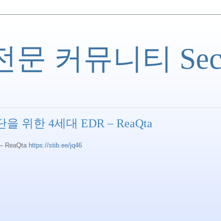
 커뮤니티 Securi
 위한 4세대 EDR – ReaQta
 ReaQta
https://stib.ee/jq46