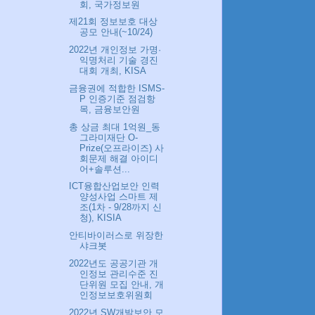
회, 국가정보원
제21회 정보보호 대상
공모 안내(~10/24)
2022년 개인정보 가명·
익명처리 기술 경진
대회 개최, KISA
금융권에 적합한 ISMS-
P 인증기준 점검항
목, 금융보안원
총 상금 최대 1억원_동
그라미재단 O-
Prize(오프라이즈) 사
회문제 해결 아이디
어+솔루션...
ICT융합산업보안 인력
양성사업 스마트 제
조(1차 - 9/28까지 신
청), KISIA
안티바이러스로 위장한
샤크봇
2022년도 공공기관 개
인정보 관리수준 진
단위원 모집 안내, 개
인정보보호위원회
2022년 SW개발보안 모