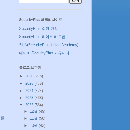
SecurityPlus 페밀리사이트
SecurityPlus 회원 가입
SecurityPlus 페이스북 그룹
SUA(SecurityPlus Union Academy)
네이버 SecurityPlus 커뮤니티
블로그 보관함
►
2026
(278)
►
2025
(475)
►
2024
(474)
►
2023
(438)
▼
2022
(564)
►
12월
(49)
시물
►
11월
(50)
►
10월
(43)