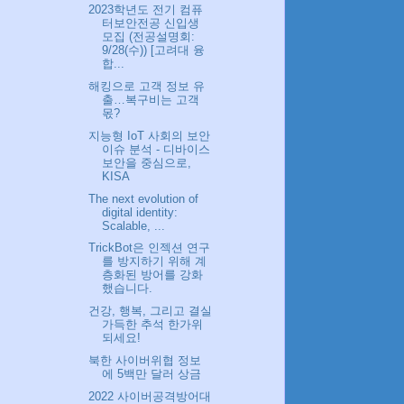
2023학년도 전기 컴퓨
터보안전공 신입생
모집 (전공설명회:
9/28(수)) [고려대 융
합...
해킹으로 고객 정보 유
출…복구비는 고객
몫?
지능형 IoT 사회의 보안
이슈 분석 - 디바이스
보안을 중심으로,
KISA
The next evolution of
digital identity:
Scalable, ...
TrickBot은 인젝션 연구
를 방지하기 위해 계
층화된 방어를 강화
했습니다.
건강, 행복, 그리고 결실
가득한 추석 한가위
되세요!
북한 사이버위협 정보
에 5백만 달러 상금
2022 사이버공격방어대