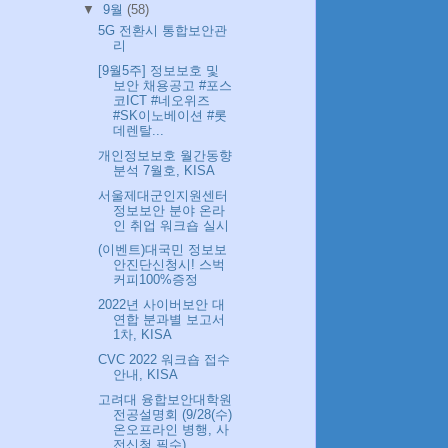
▼
9월
(58)
5G 전환시 통합보안관
리
[9월5주] 정보보호 및
보안 채용공고 #포스
코ICT #네오위즈
#SK이노베이션 #롯
데렌탈...
개인정보보호 월간동향
분석 7월호, KISA
서울제대군인지원센터
정보보안 분야 온라
인 취업 워크숍 실시
(이벤트)대국민 정보보
안진단신청시! 스벅
커피100%증정
2022년 사이버보안 대
연합 분과별 보고서
1차, KISA
CVC 2022 워크숍 접수
안내, KISA
고려대 융합보안대학원
전공설명회 (9/28(수)
온오프라인 병행, 사
전신청 필수)