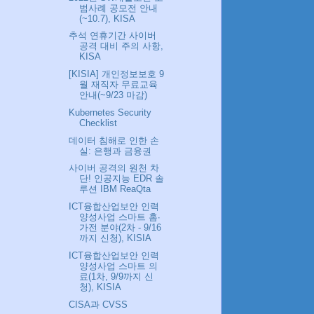
범사례 공모전 안내
(~10.7), KISA
추석 연휴기간 사이버
공격 대비 주의 사항,
KISA
[KISIA] 개인정보보호 9
월 재직자 무료교육
안내(~9/23 마감)
Kubernetes Security
Checklist
데이터 침해로 인한 손
실: 은행과 금융권
사이버 공격의 원천 차
단! 인공지능 EDR 솔
루션 IBM ReaQta
ICT융합산업보안 인력
양성사업 스마트 홈·
가전 분야(2차 - 9/16
까지 신청), KISIA
ICT융합산업보안 인력
양성사업 스마트 의
료(1차, 9/9까지 신
청), KISIA
CISA과 CVSS