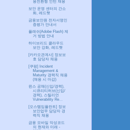
용전환형 인턴 채용
보안 운영 센터의 간소
화, 레드햇
금융보안원 전자서명인
증평가 안내서
플래쉬(Adobe Flash) 제
거 방법 안내
하이브리드 클라우드
보안 강화, 레드햇
[카카오관계사] 정보보
호 담당자 채용
[쿠팡] Incident
Management &
Maturity 경력직 채용
(채용 시 마감)
윈스 공채(신입/경력),
시큐리티허브(신입/
경력), 스틸리언
Vulnerability Re...
[오스템임플란트] 정보
보안업무 담당자 경
력직 채용
금융 모바일 악성코드
의 현재와 미래 -