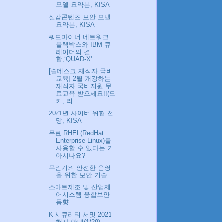
모델 요약본, KISA
실감콘텐츠 보안 모델
요약본, KISA
쿼드마이너 네트워크
블랙박스와 IBM 큐
레이더의 결
합,‘QUAD-X'
[솔데스크 재직자 국비
교육] 2월 개강하는
재직자 국비지원 무
료교육 받으세요!!(도
커, 리...
2021년 사이버 위협 전
망, KISA
무료 RHEL(RedHat
Enterprise Linux)를
사용할 수 있다는 거
아시나요?
무인기의 안전한 운영
을 위한 보안 기술
스마트제조 및 산업제
어시스템 융합보안
동향
K-시큐리티 서밋 2021
행사 안내(1/29)