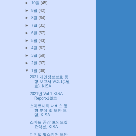
►
10월
(45)
►
9월
(42)
►
8월
(64)
►
7월
(31)
►
6월
(57)
►
5월
(43)
►
4월
(67)
►
3월
(58)
►
2월
(37)
▼
1월
(38)
2021 개인정보보호 동
향 보고서 VOL1(1월
호), KISA
2021년 Vol.1 KISA
Report-1월호
스마트시티 서비스 동
향 분석 및 보안 모
델, KISA
스마트 공장 보안모델
요약본, KISA
디지털 헬스케어 보안