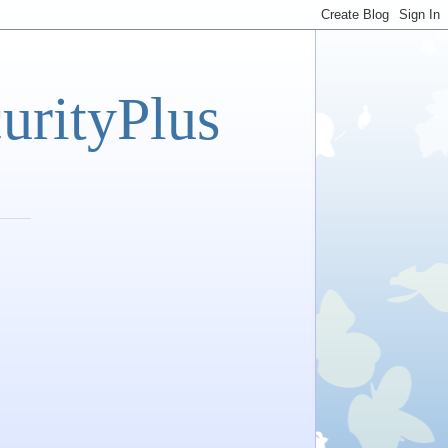
tyPlus