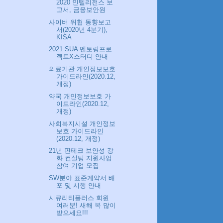
2020 인텔리전스 보
고서, 금융보안원
사이버 위협 동향보고
서(2020년 4분기),
KISA
2021 SUA 멘토링프로
젝트X스터디 안내
의료기관 개인정보보호
가이드라인(2020.12,
개정)
약국 개인정보보호 가
이드라인(2020.12,
개정)
사회복지시설 개인정보
보호 가이드라인
(2020.12, 개정)
21년 핀테크 보안성 강
화 컨설팅 지원사업
참여 기업 모집
SW분야 표준계약서 배
포 및 시행 안내
시큐리티플러스 회원
여러분! 새해 복 많이
받으세요!!!