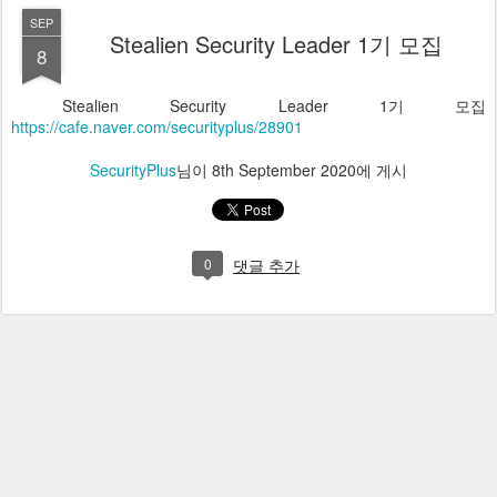
SEP
Stealien Security Leader 1기 모집
8
Stealien Security Leader 1기 모집
https://cafe.naver.com/securityplus/28901
SecurityPlus
님이
8th September 2020
에 게시
0
댓글 추가