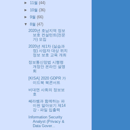
►
11월
(44)
►
10월
(36)
►
9월
(66)
▼
8월
(47)
2020년 호남지역 정보
보호 컨설턴트(전문
가) 모집
2020년 제1차 (실습과
정) 사업자 대상 위치
정보 보호 교육 개최
정보통신망법 시행령
개정안 온라인 설명
회
[KISA] 2020 GDPR 가
이드북 북콘서트
비대면 사회의 정보보
호
쎄라쌤과 함께하는 파
이썬 알아보기 제14
강 - 파일 입출력
Information Security
Analyst (Privacy &
Data Gover...