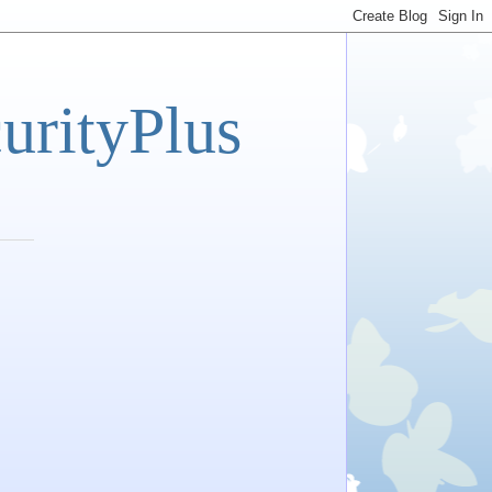
tyPlus