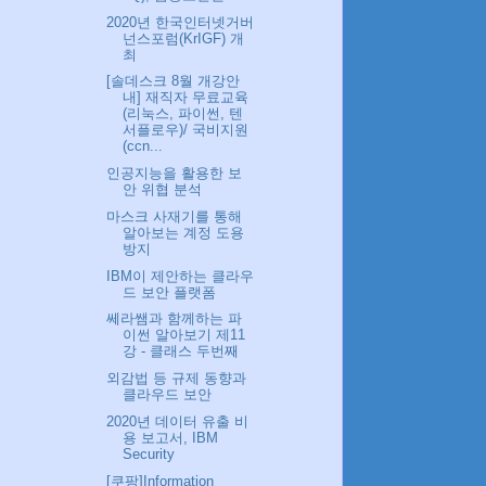
2020년 한국인터넷거버
넌스포럼(KrIGF) 개
최
[솔데스크 8월 개강안
내] 재직자 무료교육
(리눅스, 파이썬, 텐
서플로우)/ 국비지원
(ccn...
인공지능을 활용한 보
안 위협 분석
마스크 사재기를 통해
알아보는 계정 도용
방지
IBM이 제안하는 클라우
드 보안 플랫폼
쎄라쌤과 함께하는 파
이썬 알아보기 제11
강 - 클래스 두번째
외감법 등 규제 동향과
클라우드 보안
2020년 데이터 유출 비
용 보고서, IBM
Security
[쿠팡] Information