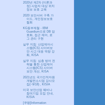
2020년 제2차 (이론과
정) 사업자 대상 위치
정보 보호 교육
2020 보안서버 구축 가
이드, 개인정보보호
협회
KG동부제철 - IBM
Guardium으로 DB 암
호화, 접근 제어, 로
그 관리 구현
실무 지침: 산업제어시
스템(ICS) 사이버보
안 사고 대응 역량 강
화, KISA
실무 지침: 심층 방어 전
략을 통한 산업제어
시스템(ICS) 사이버
보안 개선, KISA
2021년도 국가인적자원
개발컨소시엄 강사모
집(~9/18) , KISIA
미국 보안산업 웨비나
참여기업 모집 안내,
KISIA
[쿠팡]Information