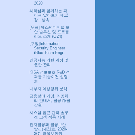
2020
쎄라쌤과 함께하는 파
이썬 알아보기 제12
강 - 상속
[무료] 웨스턴디지털 보
안 솔루션 및 포트폴
리오 소개 (8/24)
[쿠팡] Information
Security Engineer
(Blue Team Engi...
인공지능 기반 계정 및
권한 관리
KISA 정보보호 R&D 성
과물 기술이전 설명
회
내부자 이상행위 분석
금융분야 가명, 익명처
리 안내서, 금융위/금
감원
시스템 접근 관리 솔루
션 고객 적용 사례
전자금융과 금융보안
발간(제21호, 2020-
3Q), 금융보안원