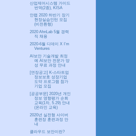
산업제어시스템 가이드
번역(2종), KISA
안랩 2020 하반기 장기
현장실습인턴 모집
(비전환형)
2020 AhnLab 5월 경력
직 채용
2020-6월 디데이 X I’m
Ventures
AI보안 기술개발 최정
예 AI보안 전문가 양
성 무료 과정 안내
[연장공고] K-스타트업
정보보호 성장기업
도약 프로그램 참가
기업 모집
[공공부문] 2020년 개인
정보 영향평가 순회
교육(1차, 5.29) 안내
(온라인 교육)
2020년 실전형 사이버
훈련장 훈련과정 안
내
클라우드 보안이란?