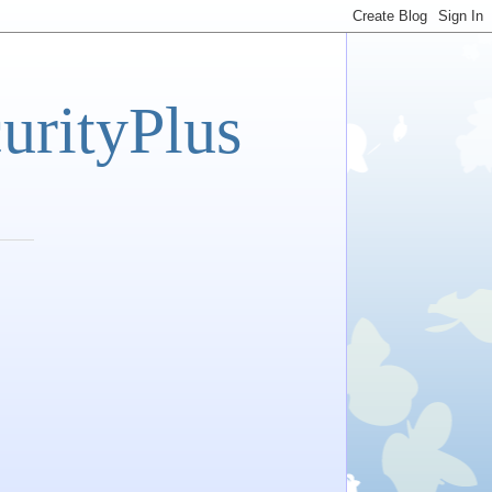
tyPlus