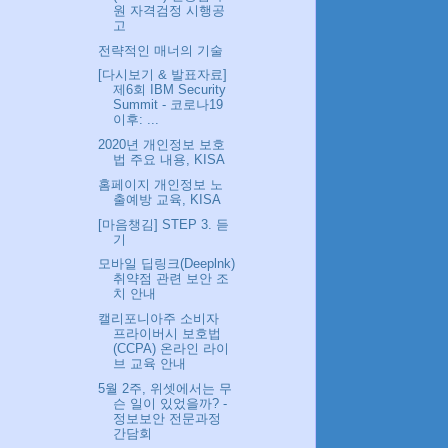
원 자격검정 시행공
고
전략적인 매너의 기술
[다시보기 & 발표자료]
제6회 IBM Security
Summit - 코로나19
이후: ...
2020년 개인정보 보호
법 주요 내용, KISA
홈페이지 개인정보 노
출예방 교육, KISA
[마음챙김] STEP 3. 듣
기
모바일 딥링크(Deeplnk)
취약점 관련 보안 조
치 안내
캘리포니아주 소비자
프라이버시 보호법
(CCPA) 온라인 라이
브 교육 안내
5월 2주, 위셋에서는 무
슨 일이 있었을까? -
정보보안 전문과정
간담회