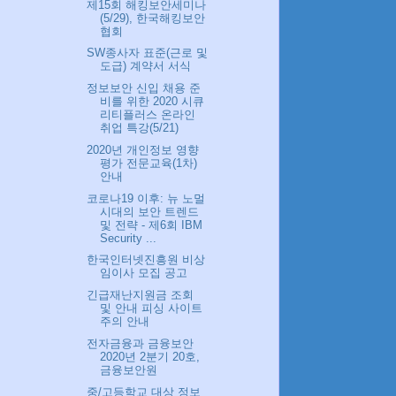
제15회 해킹보안세미나
(5/29), 한국해킹보안
협회
SW종사자 표준(근로 및
도급) 계약서 서식
정보보안 신입 채용 준
비를 위한 2020 시큐
리티플러스 온라인
취업 특강(5/21)
2020년 개인정보 영향
평가 전문교육(1차)
안내
코로나19 이후: 뉴 노멀
시대의 보안 트렌드
및 전략 - 제6회 IBM
Security ...
한국인터넷진흥원 비상
임이사 모집 공고
긴급재난지원금 조회
및 안내 피싱 사이트
주의 안내
전자금융과 금융보안
2020년 2분기 20호,
금융보안원
중/고등학교 대상 정보