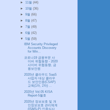
►
11월
(44)
►
10월
(36)
►
9월
(66)
►
8월
(47)
►
7월
(49)
►
6월
(42)
▼
5월
(59)
IBM Security Privileged
Accounts Discovery
for Win...
코로나19 금융부문 사
이버 위협동향 - 2020
사이버 위협동향, 금
융보안원
2020년 클라우드 SaaS
사업자 대상 클라우
드 보안인증(CSAP)
교육(1차, 2차) ...
2020년 Vol.05 KISA
Report-5월호
2020년 정보보호 및 개
인정보보호 관리체계
(ISMS-P) 인증심사