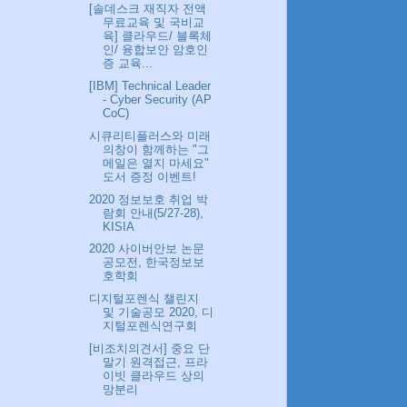
[솔데스크 재직자 전액
무료교육 및 국비교
육] 클라우드/ 블록체
인/ 융합보안 암호인
증 교육...
[IBM] Technical Leader
- Cyber Security (AP
CoC)
시큐리티플러스와 미래
의창이 함께하는 "그
메일은 열지 마세요"
도서 증정 이벤트!
2020 정보보호 취업 박
람회 안내(5/27-28),
KISIA
2020 사이버안보 논문
공모전, 한국정보보
호학회
디지털포렌식 챌린지
및 기술공모 2020, 디
지털포렌식연구회
[비조치의견서] 중요 단
말기 원격접근, 프라
이빗 클라우드 상의
망분리