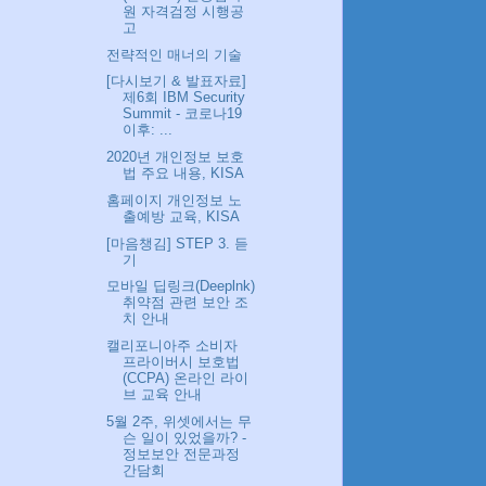
원 자격검정 시행공
고
전략적인 매너의 기술
[다시보기 & 발표자료]
제6회 IBM Security
Summit - 코로나19
이후: ...
2020년 개인정보 보호
법 주요 내용, KISA
홈페이지 개인정보 노
출예방 교육, KISA
[마음챙김] STEP 3. 듣
기
모바일 딥링크(Deeplnk)
취약점 관련 보안 조
치 안내
캘리포니아주 소비자
프라이버시 보호법
(CCPA) 온라인 라이
브 교육 안내
5월 2주, 위셋에서는 무
슨 일이 있었을까? -
정보보안 전문과정
간담회