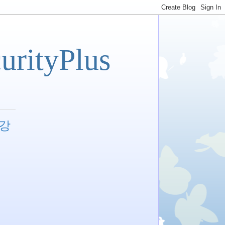
tyPlus
특강