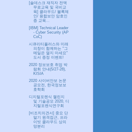
[솔데스크 재직자 전액
무료교육 및 국비교
육] 클라우드/ 블록체
인/ 융합보안 암호인
증 교육...
[IBM] Technical Leader
- Cyber Security (AP
CoC)
시큐리티플러스와 미래
의창이 함께하는 "그
메일은 열지 마세요"
도서 증정 이벤트!
2020 정보보호 취업 박
람회 안내(5/27-28),
KISIA
2020 사이버안보 논문
공모전, 한국정보보
호학회
디지털포렌식 챌린지
및 기술공모 2020, 디
지털포렌식연구회
[비조치의견서] 중요 단
말기 원격접근, 프라
이빗 클라우드 상의
망분리