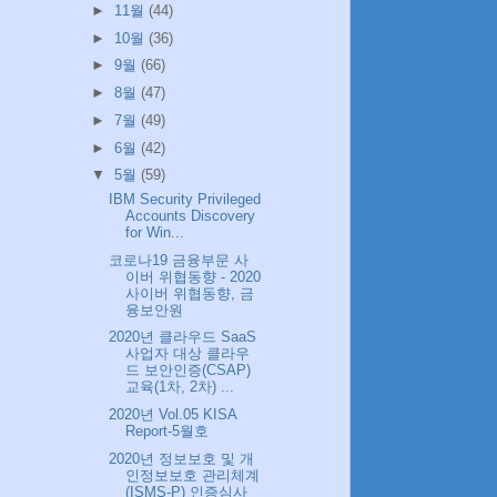
►
11월
(44)
►
10월
(36)
►
9월
(66)
►
8월
(47)
►
7월
(49)
►
6월
(42)
▼
5월
(59)
IBM Security Privileged
Accounts Discovery
for Win...
코로나19 금융부문 사
이버 위협동향 - 2020
사이버 위협동향, 금
융보안원
2020년 클라우드 SaaS
사업자 대상 클라우
드 보안인증(CSAP)
교육(1차, 2차) ...
2020년 Vol.05 KISA
Report-5월호
2020년 정보보호 및 개
인정보보호 관리체계
(ISMS-P) 인증심사