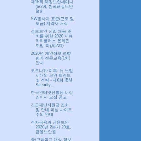
제15회 해킹보안세미나
(5/29), 한국해킹보안
협회
SW종사자 표준(근로 및
도급) 계약서 서식
정보보안 신입 채용 준
비를 위한 2020 시큐
리티플러스 온라인
취업 특강(5/21)
2020년 개인정보 영향
평가 전문교육(1차)
안내
코로나19 이후: 뉴 노멀
시대의 보안 트렌드
및 전략 - 제6회 IBM
Security ...
한국인터넷진흥원 비상
임이사 모집 공고
긴급재난지원금 조회
및 안내 피싱 사이트
주의 안내
전자금융과 금융보안
2020년 2분기 20호,
금융보안원
중/고등학교 대상 정보