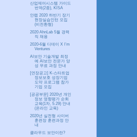
산업제어시스템 가이드
번역(2종), KISA
안랩 2020 하반기 장기
현장실습인턴 모집
(비전환형)
2020 AhnLab 5월 경력
직 채용
2020-6월 디데이 X I’m
Ventures
AI보안 기술개발 최정
예 AI보안 전문가 양
성 무료 과정 안내
[연장공고] K-스타트업
정보보호 성장기업
도약 프로그램 참가
기업 모집
[공공부문] 2020년 개인
정보 영향평가 순회
교육(1차, 5.29) 안내
(온라인 교육)
2020년 실전형 사이버
훈련장 훈련과정 안
내
클라우드 보안이란?