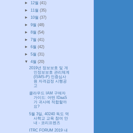
►
12월
(41)
►
11월
(35)
►
10월
(37)
►
9월
(48)
►
8월
(54)
►
7월
(41)
►
6월
(42)
►
5월
(31)
▼
4월
(20)
2019년 정보보호 및 개
인정보보호 관리체계
(ISMS-P) 인증심사
원 자격검정 시행공
고
클라우드 IAM 구매자
가이드: 어떤 IDaaS
가 귀사에 적합할까
요?
5월 3일, 40240 독도 역
사학교 교육 참여 안
내 - 코리프렌즈
ITRC FORUM 2019 내