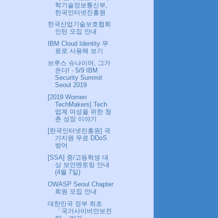
학기술정보통신부,
한국인터넷진흥원
한국산업기술보호협회
인턴 모집 안내
IBM Cloud Identity 무
료로 사용해 보기
브루스 슈나이어, 그가
온다! - 5/9 IBM
Security Summit
Seoul 2019
[2019 Women
TechMakers] Tech
업계 여성을 위한 청
춘 성장 이야기
[한국인터넷진흥원] 국
가지원 무료 DDoS
방어
[SSA] 중/고등학생 대
상 보안멘토링 안내
(4월 7일)
OWASP Seoul Chapter
회원 모집 안내
대한민국 정부 최초
「국가사이버안보전