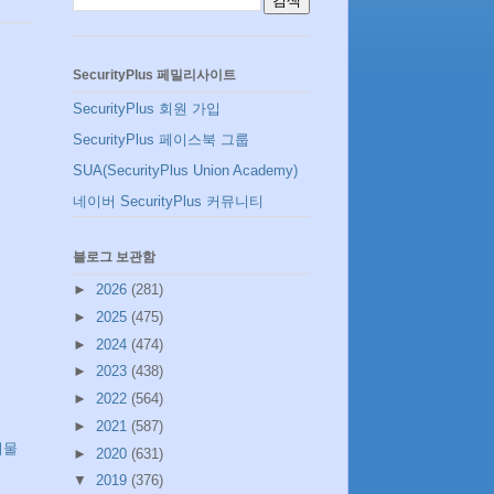
SecurityPlus 페밀리사이트
SecurityPlus 회원 가입
SecurityPlus 페이스북 그룹
SUA(SecurityPlus Union Academy)
네이버 SecurityPlus 커뮤니티
블로그 보관함
►
2026
(281)
►
2025
(475)
►
2024
(474)
►
2023
(438)
►
2022
(564)
►
2021
(587)
시물
►
2020
(631)
▼
2019
(376)