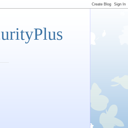
tyPlus