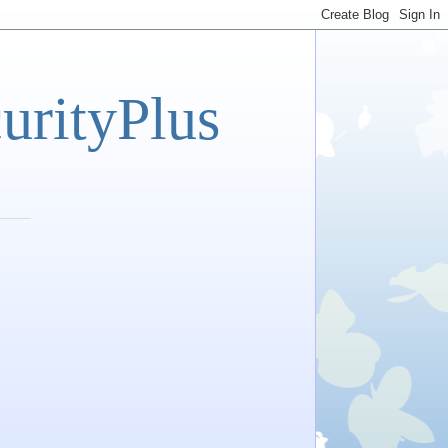
tyPlus