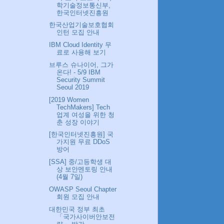
학기술정보통신부,
한국인터넷진흥원
한국산업기술보호협회
인턴 모집 안내
IBM Cloud Identity 무
료로 사용해 보기
브루스 슈나이어, 그가
온다! - 5/9 IBM
Security Summit
Seoul 2019
[2019 Women
TechMakers] Tech
업계 여성을 위한 청
춘 성장 이야기
[한국인터넷진흥원] 국
가지원 무료 DDoS
방어
[SSA] 중/고등학생 대
상 보안멘토링 안내
(4월 7일)
OWASP Seoul Chapter
회원 모집 안내
대한민국 정부 최초
「국가사이버안보전