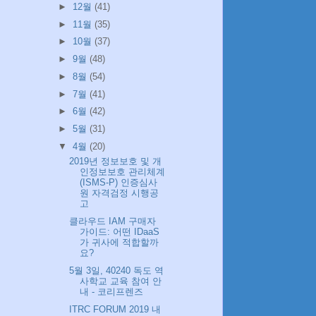
►
12월
(41)
►
11월
(35)
►
10월
(37)
►
9월
(48)
►
8월
(54)
►
7월
(41)
►
6월
(42)
►
5월
(31)
▼
4월
(20)
2019년 정보보호 및 개
인정보보호 관리체계
(ISMS-P) 인증심사
원 자격검정 시행공
고
클라우드 IAM 구매자
가이드: 어떤 IDaaS
가 귀사에 적합할까
요?
5월 3일, 40240 독도 역
사학교 교육 참여 안
내 - 코리프렌즈
ITRC FORUM 2019 내