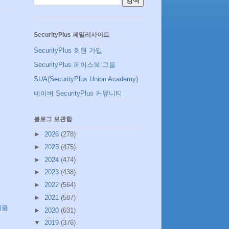
SecurityPlus 페밀리사이트
SecurityPlus 회원 가입
SecurityPlus 페이스북 그룹
SUA(SecurityPlus Union Academy)
네이버 SecurityPlus 커뮤니티
블로그 보관함
►
2026
(278)
►
2025
(475)
►
2024
(474)
►
2023
(438)
►
2022
(564)
►
2021
(587)
시물
►
2020
(631)
▼
2019
(376)