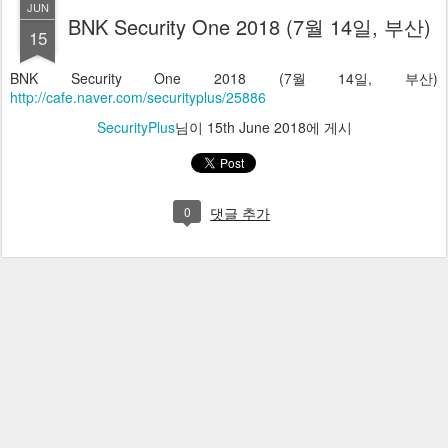
JUN
BNK Security One 2018 (7월 14일, 부산)
15
BNK Security One 2018 (7월 14일, 부산)
http://cafe.naver.com/securityplus/25886
SecurityPlus
님이
15th June 2018
에 게시
0
댓글 추가