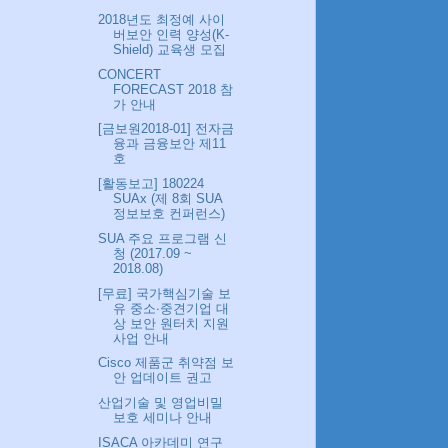
2018년도 최정예 사이
버보안 인력 양성(K-
Shield) 교육생 모집
CONCERT
FORECAST 2018 참
가 안내
[금보원2018-01] 전자금
융과 금융보안 제11
호
[활동보고] 180224
SUAx (제 8회 SUA
정보보호 컨퍼런스)
SUA 주요 프로그램 신
청 (2017.09 ~
2018.08)
[무료] 국가핵심기술 보
유 중소‧중견기업 대
상 보안 원터치 지원
사업 안내
Cisco 제품군 취약점 보
안 업데이트 권고
산업기술 및 영업비밀
보호 세미나 안내
ISACA 아카데미 연구