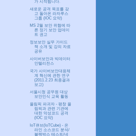
가 시작됩니다.
새로운 공격 목표를 갖
고 돌아온 라자루스
그룹 (IOC 요약)
MS 2월 보안 위협에 따
른 정기 보안 업데이
트 권고
정보보안 실무 가이드
책 소개 및 강의 자료
공유
사이버보안과 빅데이터
인텔리전스
국가 사이버보안대응체
계 혁신에 관한 연구
(2011.2.23 최종결과
보고)
서울시청 공무원 대상
보안인식 교육 활동
올림픽 파괴자 - 평창 올
림픽과 관련 기관에
대한 악성코드 공격
(IOC 요약)
IoT큐브(IoTCube) - 온
라인 소스코드 분석/
블랙박스 테스트/네