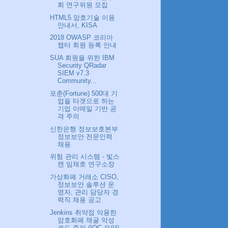
회 연구위원 모집
HTML5 암호기술 이용
안내서, KISA
2018 OWASP 코리아
챕터 회원 등록 안내
SUA 회원을 위한 IBM
Security QRadar
SIEM v7.3
Community...
포춘(Fortune) 500대 기
업을 타겟으로 하는
기업 이메일 기반 공
격 주의
신한은행 정보보호본부
정보보안 전문인력
채용
위험 관리 시스템 - 빛스
캔 임채호 연구소장
가상화폐 거래소 CISO,
정보보안 솔루션 운
영자, 관리 담당자 경
력직 채용 공고
Jenkins 취약점 악용한
암호화폐 채굴 악성
코드 주의 (IOC 요약)