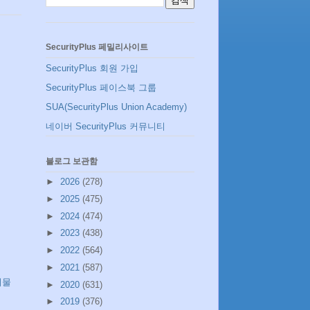
SecurityPlus 페밀리사이트
SecurityPlus 회원 가입
SecurityPlus 페이스북 그룹
SUA(SecurityPlus Union Academy)
네이버 SecurityPlus 커뮤니티
블로그 보관함
►
2026
(278)
►
2025
(475)
►
2024
(474)
►
2023
(438)
►
2022
(564)
►
2021
(587)
시물
►
2020
(631)
►
2019
(376)