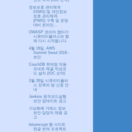
정보보호 관리체계
(ISMS) 및 개인정보
보호 관리체계
(PIMS) 구축 및 운영
대비 온라인...
OWASP 코리아 챕터가
시큐리티플러스와 함
께 다시 시작됩니다.
4월 18일, AWS
Summit Seoul 2018 -
보안
CouchDB 취약점 악용
모네로 채굴 악성코
드 설치 (IOC 요약)
2월 28일 시큐리티플러
스 친목의 밤 신청 안
내
Jenkins 원격코드실행
보안 업데이트 권고
가상화폐 거래소 정보
보안 담당자 채용 공
고
letsencrypt 웹 사이트
한글 번역 프로젝트