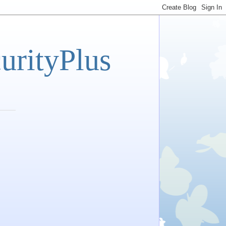
tyPlus