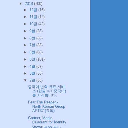
▼
2018
(700)
►
12월
(16)
►
11월
(12)
►
10월
(42)
►
9월
(63)
►
8월
(88)
►
7월
(83)
►
6월
(68)
►
5월
(101)
►
4월
(67)
►
3월
(53)
▼
2월
(56)
중국어 번역 유료 서비
스 (한글 <-> 중국어)
를 시작합니다.
Fear The Reaper -
North Korean Group
APT37 (요약)
Gartner, Magic
Quadrant for Identity
Governance an...