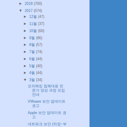
►
2018
(700)
▼
2017
(574)
►
12월
(47)
►
11월
(37)
►
10월
(60)
►
9월
(86)
►
8월
(57)
►
7월
(74)
►
6월
(44)
►
5월
(40)
►
4월
(44)
▼
3월
(34)
모의해킹 침해대응 전
문가 양성 과정 모집
안내
VMware 보안 업데이트
권고
Apple 보안 업데이트 권
고
네트워크 보안 (차장~부