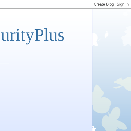
tyPlus