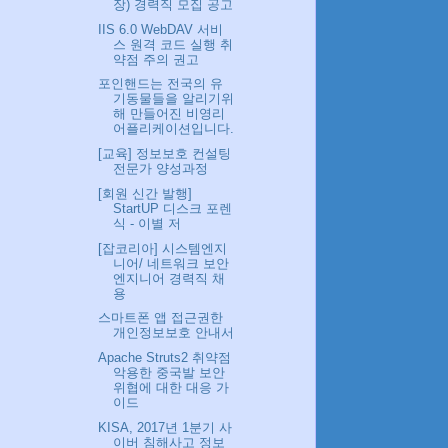
장) 경력직 모집 공고
IIS 6.0 WebDAV 서비
스 원격 코드 실행 취
약점 주의 권고
포인핸드는 전국의 유
기동물들을 알리기위
해 만들어진 비영리
어플리케이션입니다.
[교육] 정보보호 컨설팅
전문가 양성과정
[회원 신간 발행]
StartUP 디스크 포렌
식 - 이별 저
[잡코리아] 시스템엔지
니어/ 네트워크 보안
엔지니어 경력직 채
용
스마트폰 앱 접근권한
개인정보보호 안내서
Apache Struts2 취약점
악용한 중국발 보안
위협에 대한 대응 가
이드
KISA, 2017년 1분기 사
이버 침해사고 정보