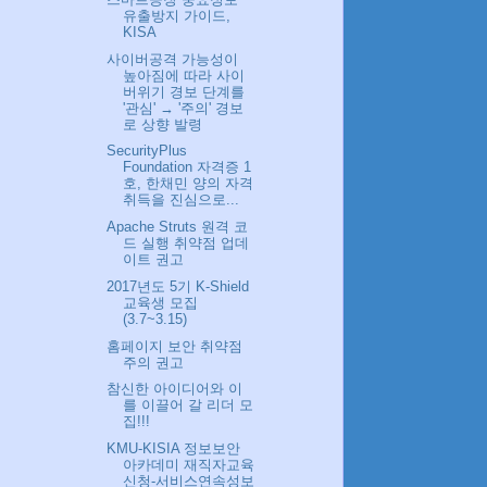
유출방지 가이드,
KISA
사이버공격 가능성이
높아짐에 따라 사이
버위기 경보 단계를
'관심' → '주의' 경보
로 상향 발령
SecurityPlus
Foundation 자격증 1
호, 한채민 양의 자격
취득을 진심으로...
Apache Struts 원격 코
드 실행 취약점 업데
이트 권고
2017년도 5기 K-Shield
교육생 모집
(3.7~3.15)
홈페이지 보안 취약점
주의 권고
참신한 아이디어와 이
를 이끌어 갈 리더 모
집!!!
KMU-KISIA 정보보안
아카데미 재직자교육
신청-서비스연속성보