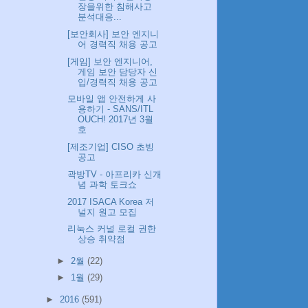
장을위한 침해사고
분석대응...
[보안회사] 보안 엔지니
어 경력직 채용 공고
[게임] 보안 엔지니어,
게임 보안 담당자 신
입/경력직 채용 공고
모바일 앱 안전하게 사
용하기 - SANS/ITL
OUCH! 2017년 3월
호
[제조기업] CISO 초빙
공고
곽방TV - 아프리카 신개
념 과학 토크쇼
2017 ISACA Korea 저
널지 원고 모집
리눅스 커널 로컬 권한
상승 취약점
►
2월
(22)
►
1월
(29)
►
2016
(591)