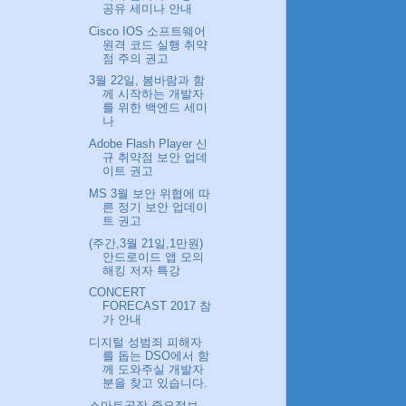
공유 세미나 안내
Cisco IOS 소프트웨어
원격 코드 실행 취약
점 주의 권고
3월 22일, 봄바람과 함
께 시작하는 개발자
를 위한 백엔드 세미
나
Adobe Flash Player 신
규 취약점 보안 업데
이트 권고
MS 3월 보안 위협에 따
른 정기 보안 업데이
트 권고
(주간,3월 21일,1만원)
안드로이드 앱 모의
해킹 저자 특강
CONCERT
FORECAST 2017 참
가 안내
디지털 성범죄 피해자
를 돕는 DSO에서 함
께 도와주실 개발자
분을 찾고 있습니다.
스마트공장 중요정보