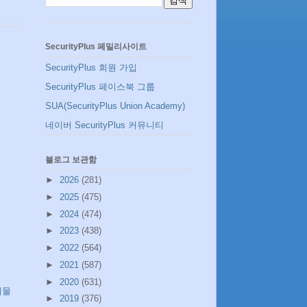
SecurityPlus 페밀리사이트
SecurityPlus 회원 가입
SecurityPlus 페이스북 그룹
SUA(SecurityPlus Union Academy)
네이버 SecurityPlus 커뮤니티
블로그 보관함
►
2026
(281)
►
2025
(475)
►
2024
(474)
►
2023
(438)
►
2022
(564)
►
2021
(587)
►
2020
(631)
시물
►
2019
(376)