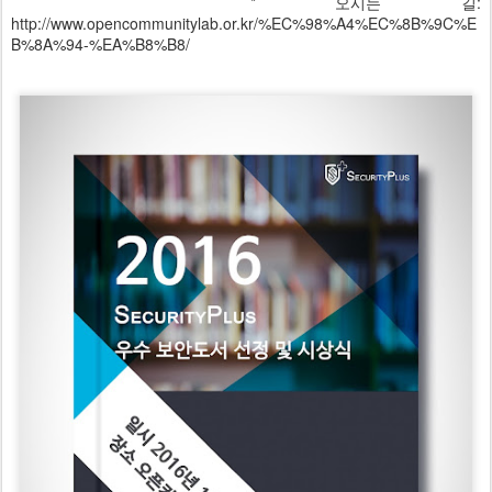
* 오시는 길:
http://www.opencommunitylab.or.kr/%EC%98%A4%EC%8B%9C%E
B%8A%94-%EA%B8%B8/