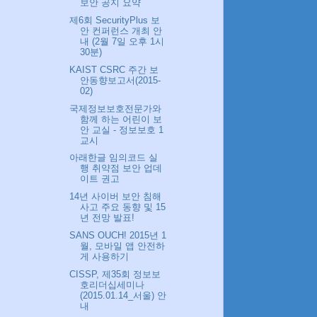
보안 공지 요약
제6회 SecurityPlus 보
안 컨퍼런스 개최 안
내 (2월 7일 오후 1시
30분)
KAIST CSRC 주간 보
안동향보고서(2015-
02)
국제정보보호전문가와
함께 하는 어린이 보
안 교실 - 정보보호 1
교시
아래한글 임의코드 실
행 취약점 보안 업데
이트 권고
14년 사이버 보안 침해
사고 주요 동향 및 15
년 전망 발표!
SANS OUCH! 2015년 1
월, 모바일 앱 안전하
게 사용하기
CISSP, 제35회 정보보
호리더십세미나
(2015.01.14_서울) 안
내