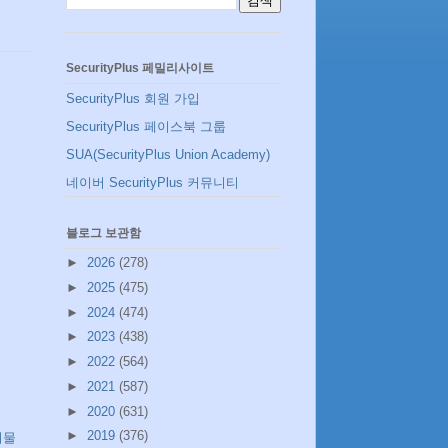
SecurityPlus 페밀리사이트
SecurityPlus 회원 가입
SecurityPlus 페이스북 그룹
SUA(SecurityPlus Union Academy)
네이버 SecurityPlus 커뮤니티
블로그 보관함
►
2026
(278)
►
2025
(475)
►
2024
(474)
►
2023
(438)
►
2022
(564)
►
2021
(587)
►
2020
(631)
►
2019
(376)
시물