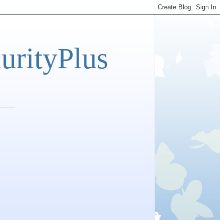
tyPlus