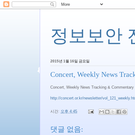
정보보안 전문
2015년 1월 16일 금요일
Concert, Weekly News Trac
Concert, Weekly News Tracking & Commentary 
http://concert.or.kr/newsletter/vol_121_weekly.h
시간:
오후 4:45
댓글 없음: