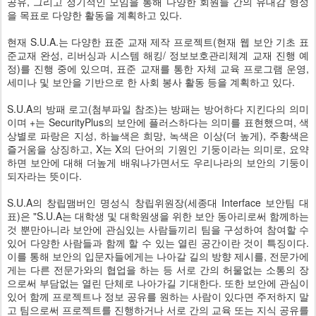
공유, 그리고 정기적인 모임을 통해 다양한 회원들 간의 유대감 형성
을 목표로 다양한 활동을 계획하고 있다.
현재 S.U.A.는 다양한 표준 교재 제작 프로젝트(현재 웹 보안 기초 표
준교재 완성, 리버싱과 시스템 해킹/ 정보보호관리체계 교재 진행 예
정)를 진행 중에 있으며, 표준 교재를 통한 자체 교육 프로그램 운영,
세미나 및 보안을 기반으로 한 사회 봉사 활동 등을 계획하고 있다.
S.U.A의 방패 로고(첨부파일 참조)는 방패는 방어하다 지킨다의 의미
이며 +는 SecurityPlus의 보안에 플러스하다는 의미를 표현했으며, 색
상별로 파랑은 지성, 하늘색은 희망, 녹색은 이상(더 높게), 주황색은
즐거움을 상징하고, X는 X의 단어의 기원인 기둥이라는 의미로, 요약
하면 보안에 대해 더높게 배워나가면서도 우리나라의 보안의 기둥이
되자라는 뜻이다.
S.U.A의 창립맴버인 명성식 창립위원장(세종대 Interface 보안팀 대
표)은 "S.U.A는 대학생 및 대학원생을 위한 보안 동아리로써 함께하는
것 뿐만아니라 보안에 관심있는 사람들끼리 팀을 구성하여 참여할 수
있어 다양한 사람들과 함께 할 수 있는 열린 공간이란 것이 특징이다.
이를 통해 보안의 입문자들에게는 나아갈 길의 방향 제시를, 전문가에
게는 다른 전문가와의 협업을 하는 등 서로 간의 허물없는 소통의 장
으로써 부담없는 열린 단체로 나아가길 기대한다. 또한 보안에 관심이
있어 함께 프로젝트나 정보 공유를 원하는 사람이 있다면 주저하지 말
고 팀으로써 프로젝트를 진행하거나 서로 간의 교육 또는 지식 공유를