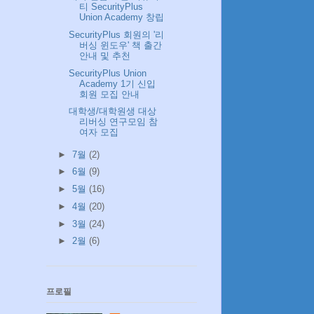
티 SecurityPlus
Union Academy 창립
SecurityPlus 회원의 '리
버싱 윈도우' 책 출간
안내 및 추천
SecurityPlus Union
Academy 1기 신입
회원 모집 안내
대학생/대학원생 대상
리버싱 연구모임 참
여자 모집
►
7월
(2)
►
6월
(9)
►
5월
(16)
►
4월
(20)
►
3월
(24)
►
2월
(6)
프로필