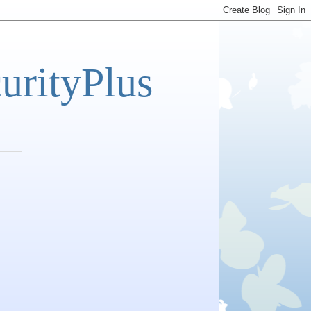
tyPlus