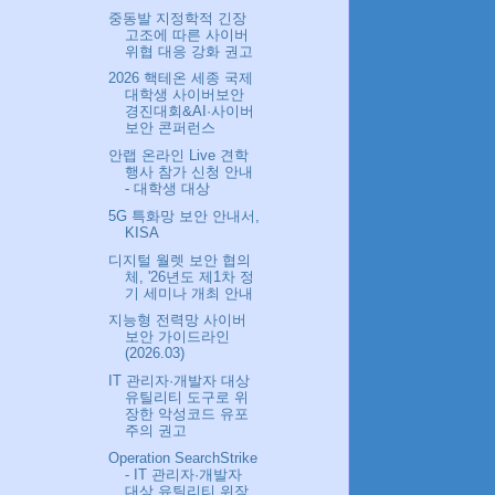
중동발 지정학적 긴장
고조에 따른 사이버
위협 대응 강화 권고
2026 핵테온 세종 국제
대학생 사이버보안
경진대회&AI·사이버
보안 콘퍼런스
안랩 온라인 Live 견학
행사 참가 신청 안내
- 대학생 대상
5G 특화망 보안 안내서,
KISA
디지털 월렛 보안 협의
체, '26년도 제1차 정
기 세미나 개최 안내
지능형 전력망 사이버
보안 가이드라인
(2026.03)
IT 관리자·개발자 대상
유틸리티 도구로 위
장한 악성코드 유포
주의 권고
Operation SearchStrike
- IT 관리자·개발자
대상 유틸리티 위장