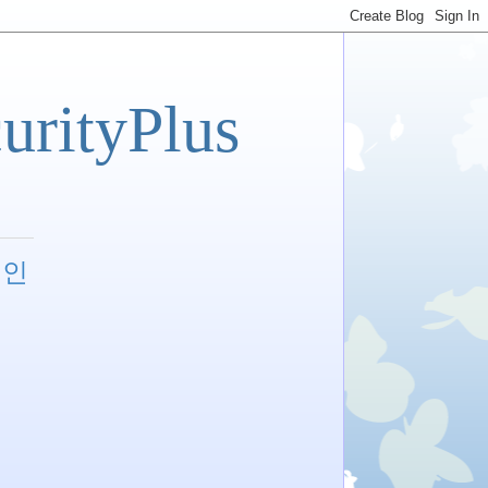
tyPlus
 인