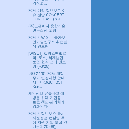
악성코...
2026 기업 정보보호 이
슈 전망 CONCERT
FORECAST(3/20)
(주)오픈이지 융합기술
연구소장 초빙
2026년 WISET-국가보
안기술연구소 취업탐
색 멘토링
[WISET] 앨리스앤말로
리, 토스, 회계법인
보안 현직 선배 멘토
링 (~3/25)
ISO 27701:2025 개정
주요 변경사항 안내
세미나(3/16), BSI
Korea
개인정보 유출사고 예
방을 위해 개인정보
보호 책임·관리체계
강화된다
2026년 정보보호 공시
사전점검 컨설팅 무
상 지원 기업 모집 안
내(~3. 20.(금))