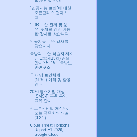
참가 신청 안내
"인공지능 보안"에 대한
오픈클래스 결과 보
고
'EDR 보안 관제 및 분
석' 주제로 강의 가능
한 강사를 찾습니다
인공지능 보안 강사를
찾습니다.
국방과 보안 학술지 제8
권 1호(제15호) 공모
안내(~5. 15.), 국방보
안연구소
국가 망 보안체계
(N2SF) 이해 및 활용
안내
2026 중소기업 대상
ISMS-P 구축 운영
교육 안내
정보통신망법 개정안,
오늘 국무회의 의결
(3.24.)
Cloud Threat Horizons
Report H1 2026,
Google Cloud