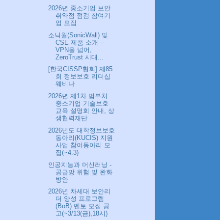
2026년 중소기업 보안
취약점 점검 참여기
업 모집
소닉월(SonicWall) 및
CSE 제품 소개 –
VPN을 넘어,
ZeroTrust 시대...
[한국CISSP협회] 제85
회 정보보호 리더십
웨비나
2026년 제1차 범부처
중소기업 기술보호
교육 설명회 안내, 상
생협력재단
2026년도 대학정보보호
동아리(KUCIS) 지원
사업 참여동아리 모
집(~4.3)
인공지능과 머신러닝 -
공급망 위험 및 완화
방안
2026년 차세대 보안리
더 양성 프로그램
(BoB) 멘토 모집 공
고(~3/13(금),18시)