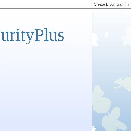
tyPlus