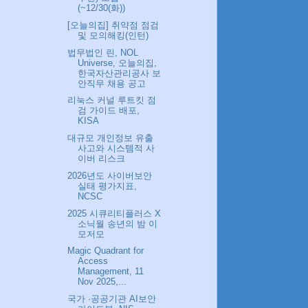
(~12/30(화))
[오늘의집] 취약점 점검
및 모의해킹(인턴)
법무법인 린, NOL
Universe, 오늘의집,
한국자산관리공사 보
안직무 채용 공고
리눅스 커널 루트킷 점
검 가이드 배포,
KISA
대규모 개인정보 유출
사고와 시스템적 사
이버 리스크
2026년도 사이버보안
실태 평가지표,
NCSC
2025 시큐리티플러스 X
소닉월 송년의 밤 이
모저모
Magic Quadrant for
Access
Management, 11
Nov 2025,...
국가 ·공공기관 AI보안