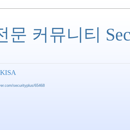
 커뮤니티 Securi
KISA
ver.com/securityplus/65468