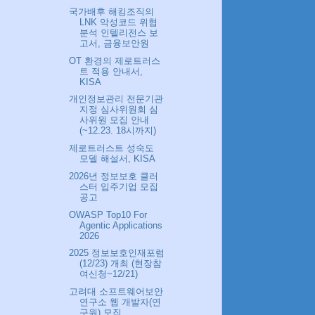
국가배후 해킹조직의
LNK 악성코드 위협
분석 인텔리전스 보
고서, 금융보안원
OT 환경의 제로트러스
트 적용 안내서,
KISA
개인정보관리 전문기관
지정 심사위원회 심
사위원 모집 안내
(~12.23. 18시까지)
제로트러스트 성숙도
모델 해설서, KISA
2026년 정보보호 클러
스터 입주기업 모집
공고
OWASP Top10 For
Agentic Applications
2026
2025 정보보호인재포럼
(12/23) 개최 (현장참
여신청~12/21)
고려대 소프트웨어보안
연구소 웹 개발자(연
구원) 모집