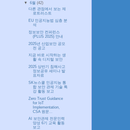
▼
6월
(42)
다른 관점에서 보는 제
로트러스트
EU 인공지능법 심층 분
석
정보보안 컨퍼런스
(PLUS 2025) 안내
2025년 산업보안 공모
전 공고
지금 바로 시작하는 생
활 속 디지털 보안
2025 상반기 침해사고
정보공유 세미나 발
표자료
SK뉴스쿨 인공지능 통
합 보안 관제 기술 특
강 활동 보고
Zero Trust Guidance
for IoT
Implementation,
CSA 원문...
AI 보안관제 전문인력
양성 6기 교육 활동
보고