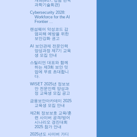
개최(6/27, 강남 한국
과학기술회관)
Cybersecurity 2028:
Workforce for the AI
Frontier ...
랜섬웨어 악성코드 감
염피해 예방을 위한
보안강화 권고
AI 보안관제 전문인력
양성과정 제7기 교육
생 모집 안내
스틸리언 대표와 함께
하는 제3회 보안 밋
업에 무료 초대합니
다.
WISET 2025년 정보보
안 전문인력 양성과
정 교육생 모집 공고
금융보안아카데미 2025
교육생 모집 안내
제2회 정보보호 교육/훈
련 사이버 공격/방어
시나리오 경진대회
2025 참가 안내
2025년도 사이버 가디