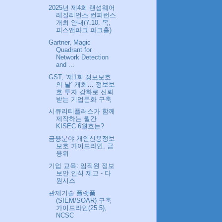
2025년 제4회 랜섬웨어
레질리언스 컨퍼런스
개최 안내(7.10. 목,
피스앤파크 파크홀)
Gartner, Magic
Quadrant for
Network Detection
and ...
GST, ‘제1회 정보보호
의 날’ 개최… 정보보
호 투자 강화로 신뢰
받는 기업문화 구축
시큐리티플러스가 함께
제작하는 월간
KISEC 6월호는?
금융분야 개인신용정보
보호 가이드라인, 금
융위
기업 교육: 임직원 정보
보안 인식 제고 - 다
원시스
관제기술 플랫폼
(SIEM/SOAR) 구축
가이드라인(25.5),
NCSC