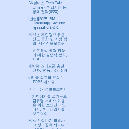
SK쉴더스 Tech Talk
Online - 취업시장 동
향과 전략(6/23)
[인턴][2025 IBM
Internship] Security
Specialist (SOC...
2024년 개인정보 유출
신고 동향 및 예방 방
법, 개인정보보호위
LLM 유해성 공격 전략
에 대한 실증적 분석,
TTA
개방형 스마트폰 충전
단자, WiFi 사용 주의
5월 중 최고의 조회수
TOP5 게시글
2025 국가정보보호백서
국가핵심기술 클라우드
컴퓨팅 서비스 이용
을 위한 보안관리 안
내서, 한국산업기술
보호협회
2025년 상반기 침해사
고 정보공유 세미나