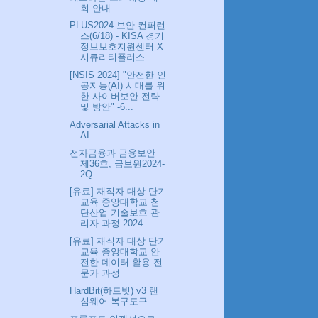
회 안내
PLUS2024 보안 컨퍼런
스(6/18) - KISA 경기
정보보호지원센터 X
시큐리티플러스
[NSIS 2024] "안전한 인
공지능(AI) 시대를 위
한 사이버보안 전략
및 방안" -6...
Adversarial Attacks in
AI
전자금융과 금융보안
제36호, 금보원2024-
2Q
[유료] 재직자 대상 단기
교육 중앙대학교 첨
단산업 기술보호 관
리자 과정 2024
[유료] 재직자 대상 단기
교육 중앙대학교 안
전한 데이터 활용 전
문가 과정
HardBit(하드빗) v3 랜
섬웨어 복구도구