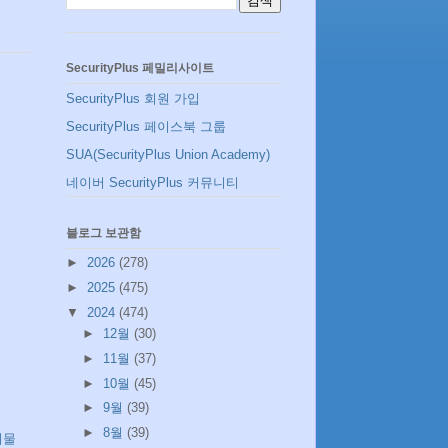
SecurityPlus 페밀리사이트
SecurityPlus 회원 가입
SecurityPlus 페이스북 그룹
SUA(SecurityPlus Union Academy)
네이버 SecurityPlus 커뮤니티
블로그 보관함
►
2026
(278)
►
2025
(475)
▼
2024
(474)
►
12월
(30)
►
11월
(37)
►
10월
(45)
►
9월
(39)
►
8월
(39)
시물