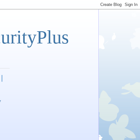
tyPlus
비
7