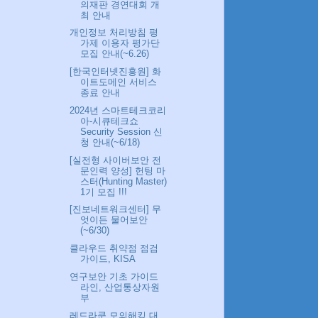
의재판 경연대회 개
최 안내
개인정보 처리방침 평
가제 이용자 평가단
모집 안내(~6.26)
[한국인터넷진흥원] 화
이트도메인 서비스
종료 안내
2024년 스마트테크코리
아-시큐테크쇼
Security Session 신
청 안내(~6/18)
[실전형 사이버보안 전
문인력 양성] 헌팅 마
스터(Hunting Master)
1기 모집 !!!
[진보네트워크센터] 무
엇이든 물어보안
(~6/30)
클라우드 취약점 점검
가이드, KISA
연구보안 기초 가이드
라인, 산업통상자원
부
레드라쿤 모의해킹 대