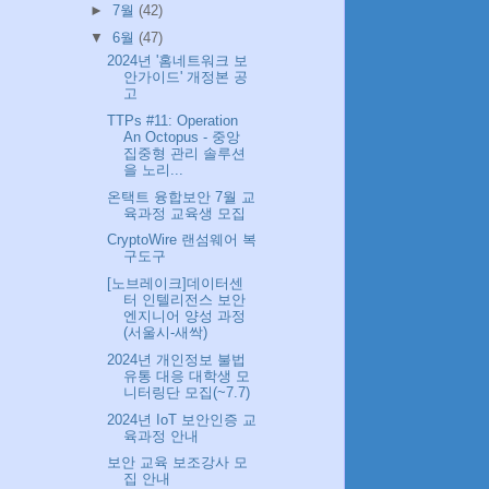
►
7월
(42)
▼
6월
(47)
2024년 '홈네트워크 보
안가이드' 개정본 공
고
TTPs #11: Operation
An Octopus - 중앙
집중형 관리 솔루션
을 노리...
온택트 융합보안 7월 교
육과정 교육생 모집
CryptoWire 랜섬웨어 복
구도구
[노브레이크]데이터센
터 인텔리전스 보안
엔지니어 양성 과정
(서울시-새싹)
2024년 개인정보 불법
유통 대응 대학생 모
니터링단 모집(~7.7)
2024년 IoT 보안인증 교
육과정 안내
보안 교육 보조강사 모
집 안내