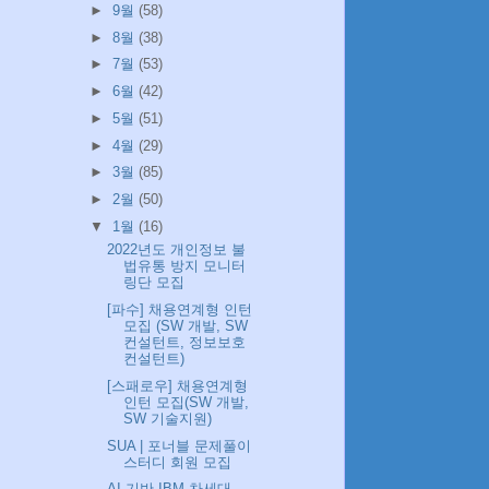
►
9월
(58)
►
8월
(38)
►
7월
(53)
►
6월
(42)
►
5월
(51)
►
4월
(29)
►
3월
(85)
►
2월
(50)
▼
1월
(16)
2022년도 개인정보 불
법유통 방지 모니터
링단 모집
[파수] 채용연계형 인턴
모집 (SW 개발, SW
컨설턴트, 정보보호
컨설턴트)
[스패로우] 채용연계형
인턴 모집(SW 개발,
SW 기술지원)
SUA | 포너블 문제풀이
스터디 회원 모집
AI 기반 IBM 차세대