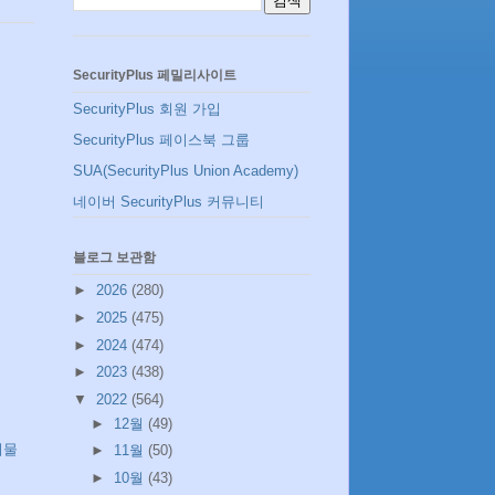
SecurityPlus 페밀리사이트
SecurityPlus 회원 가입
SecurityPlus 페이스북 그룹
SUA(SecurityPlus Union Academy)
네이버 SecurityPlus 커뮤니티
블로그 보관함
►
2026
(280)
►
2025
(475)
►
2024
(474)
►
2023
(438)
▼
2022
(564)
►
12월
(49)
시물
►
11월
(50)
►
10월
(43)