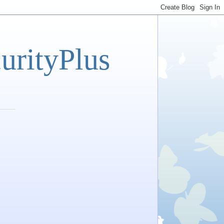
tyPlus