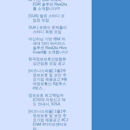
EDR 솔루션 ReaQta
를 소개합니다!!!
[SUA] 발표 스터디 모
임장 모집
SUA | 포렌식 문제풀이
스터디 회원 모집
머신러닝 기반 IBM 차
세대 안티 바이러스
솔루션 ReaQta Hive
Guard를 소개합니다!
한국정보보호산업협회
상근임원 모집 공고
[비즈니스피플] 1월2주
정보보호 및 보안 주
요기업 채용공고 #롯
데정보통신 #컴투스
#토스...
정보보호 최고책임자
(CISO) 지정신고 제
도 안내서, KISA
[비즈니스피플] 1월1주
정보보호 및 보안 주
요기업 채용공고 #CJ
ENM #카카오엔터프
라...