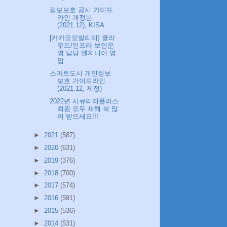
정보보호 공시 가이드
라인 개정본
(2021.12), KISA
[카카오모빌리티] 클라
우드/인프라 보안운
영 담당 엔지니어 영
입
스마트도시 개인정보
보호 가이드라인
(2021.12, 제정)
2022년 시큐리티플러스
회원 모두 새해 복 많
이 받으세요!!!
►
2021
(587)
►
2020
(631)
►
2019
(376)
►
2018
(700)
►
2017
(574)
►
2016
(591)
►
2015
(536)
►
2014
(531)