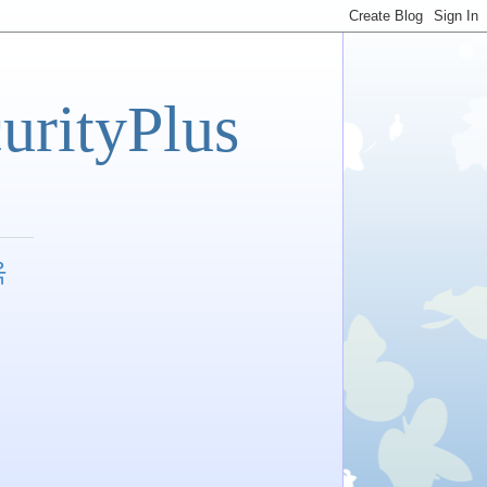
tyPlus
육