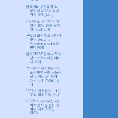
KISA
한국인터넷진흥원 각
분야별 제안서 평가
위원 모집(상시)
2021년도 사이버 가디
언즈 보안 캠프(온라
인) 모집 안내
[AWS] 클라우드 시대에
맞는 Security
Modernization(보안
현대화)를 ...
한국CISSP협회 제60회
정보보호리더십웨비
나 개최
"한국인터넷진흥원-기
술사회연구회 공동주
관 컨퍼런스" 개최
(6.25(금)~26(토)) 안
내
2021년 인천정보보호연
구회 회원모집 안내
GCCD & 파트너십 사이
버보안 역량강화 세
미나 개최(6/30),
KISA