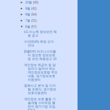
►
10월
(45)
►
9월
(42)
►
8월
(64)
►
7월
(31)
▼
6월
(57)
LG 이노텍 정보보안 채
용 공고
수아(SUA) 회장 선거
안내
[6월5주] 비즈니스피플
이 엄선한 정보보호
및 보안 채용공고 10
개인정보 취급자 및 담
당자가 알아야 하는
개인정보보호법 주요
내용, 경기정보보호
지원센터
침해사고 분석 및 디지
털 포렌식, 경기정보
보호지원센터
개인정보 보호·활용 기
술개발 스타트업 챌
린지 참가기업 모집,