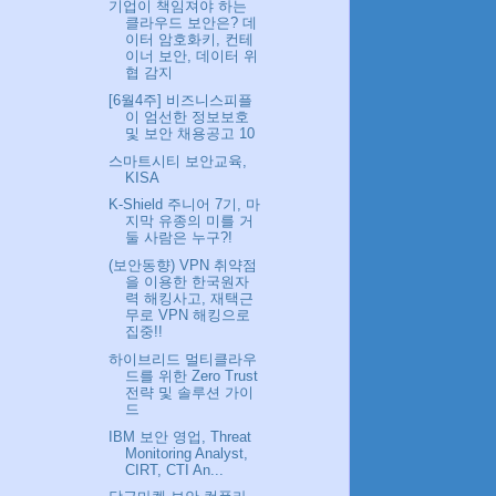
기업이 책임져야 하는
클라우드 보안은? 데
이터 암호화키, 컨테
이너 보안, 데이터 위
협 감지
[6월4주] 비즈니스피플
이 엄선한 정보보호
및 보안 채용공고 10
스마트시티 보안교육,
KISA
K-Shield 주니어 7기, 마
지막 유종의 미를 거
둘 사람은 누구?!
(보안동향) VPN 취약점
을 이용한 한국원자
력 해킹사고, 재택근
무로 VPN 해킹으로
집중!!
하이브리드 멀티클라우
드를 위한 Zero Trust
전략 및 솔루션 가이
드
IBM 보안 영업, Threat
Monitoring Analyst,
CIRT, CTI An...