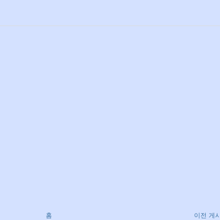
홈
이전 게