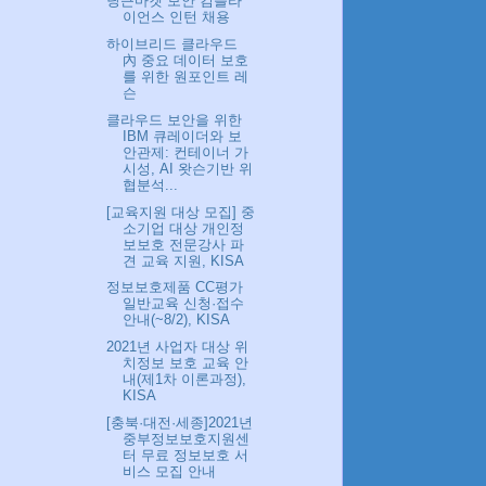
당근마켓 보안 컴플라
이언스 인턴 채용
하이브리드 클라우드
內 중요 데이터 보호
를 위한 원포인트 레
슨
클라우드 보안을 위한
IBM 큐레이더와 보
안관제: 컨테이너 가
시성, AI 왓슨기반 위
협분석...
[교육지원 대상 모집] 중
소기업 대상 개인정
보보호 전문강사 파
견 교육 지원, KISA
정보보호제품 CC평가
일반교육 신청·접수
안내(~8/2), KISA
2021년 사업자 대상 위
치정보 보호 교육 안
내(제1차 이론과정),
KISA
[충북·대전·세종]2021년
중부정보보호지원센
터 무료 정보보호 서
비스 모집 안내