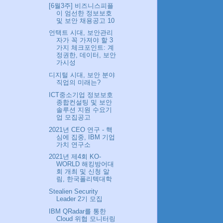
[6월3주] 비즈니스피플
이 엄선한 정보보호
및 보안 채용공고 10
언택트 시대, 보안관리
자가 꼭 가져야 할 3
가지 체크포인트: 계
정권한, 데이터, 보안
가시성
디지털 시대, 보안 분야
직업의 미래는?
ICT중소기업 정보보호
종합컨설팅 및 보안
솔루션 지원 수요기
업 모집공고
2021년 CEO 연구 - 핵
심에 집중, IBM 기업
가치 연구소
2021년 제4회 KO-
WORLD 해킹방어대
회 개최 및 신청 알
림, 한국폴리텍대학
Stealien Security
Leader 2기 모집
IBM QRadar를 통한
Cloud 위협 모니터링