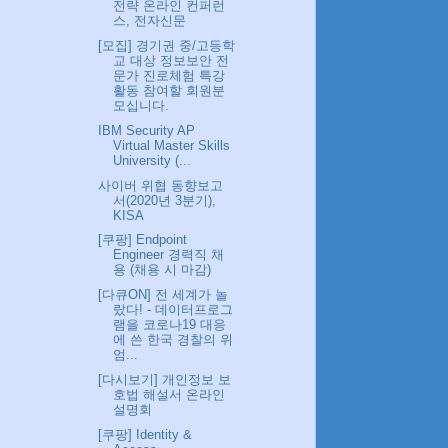
전략 온라인 컨퍼런
스, 전자신문
[모집] 경기권 중/고등학
교 대상 정보보안 전
문가 진로체험 특강
활동 참여할 회원분
모십니다.
IBM Security AP
Virtual Master Skills
University (...
사이버 위협 동향보고
서(2020년 3분기),
KISA
[쿠팡] Endpoint
Engineer 경력직 채
용 (채용 시 마감)
[다큐ON] 전 세계가 놀
랐다! - 데이터프로그
램을 코로나19 대응
에 쓴 한국 경찰의 위
엄...
[다시보기] 개인정보 보
호법 해설서 온라인
설명회
[쿠팡] Identity &