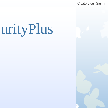
tyPlus