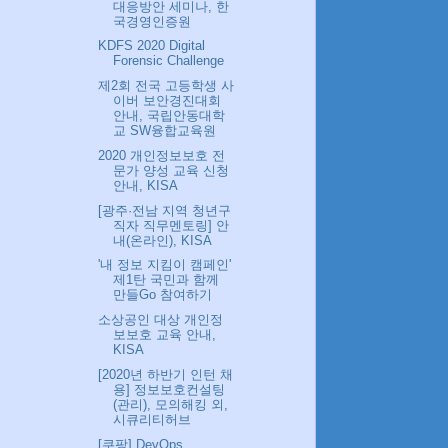
대응방안 세미나, 한
국경영인증원
KDFS 2020 Digital
Forensic Challenge
제2회 전국 고등학생 사
이버 보안경진대회
안내, 국립안동대학
교 SW융합교육원
2020 개인정보보호 전
문가 양성 교육 신청
안내, KISA
[광주·전남 지역 청년구
직자 직무멘토링] 안
내(온라인), KISA
'내 정보 지킴이 캠페인'
제1탄 국민과 함께
만들Go 참여하기
소상공인 대상 개인정
보보호 교육 안내,
KISA
[2020년 하반기 인턴 채
용] 정보보호컨설팅
(관리), 모의해킹 외,
시큐리티허브
[쿠팡] DevOps