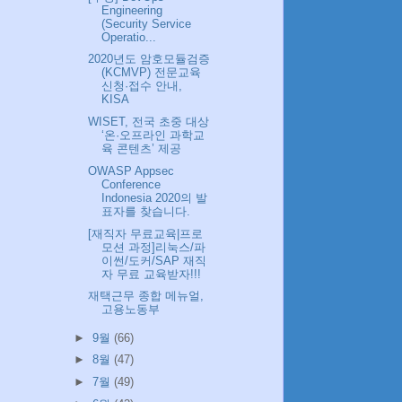
Engineering
(Security Service
Operatio...
2020년도 암호모듈검증
(KCMVP) 전문교육
신청·접수 안내,
KISA
WISET, 전국 초중 대상
‘온·오프라인 과학교
육 콘텐츠’ 제공
OWASP Appsec
Conference
Indonesia 2020의 발
표자를 찾습니다.
[재직자 무료교육|프로
모션 과정]리눅스/파
이썬/도커/SAP 재직
자 무료 교육받자!!!
재택근무 종합 메뉴얼,
고용노동부
►
9월
(66)
►
8월
(47)
►
7월
(49)