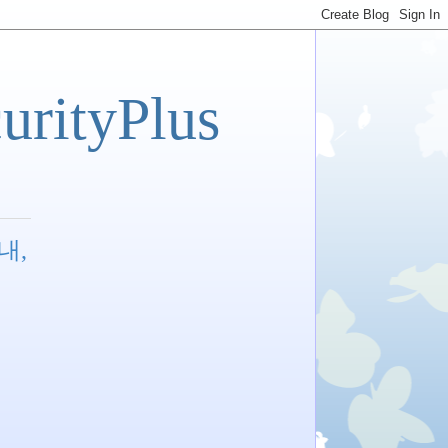
tyPlus
내,