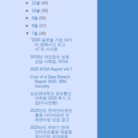
►
11월
(44)
►
10월
(36)
►
9월
(66)
►
8월
(47)
▼
7월
(49)
"2020 글로벌 기업 데이
터 침해사고 보고
서"의 시사점
2019년 개인정보 보호
상담 사례집, KISA
2020 KISA Report Vol.7
Cost of a Data Breach
Report 2020, IBM
Security
성균관대학교 정보통신
대학원 2020 후기 모
집(수시전형)
2020년도 한국인터넷진
흥원 사이버보안 인
재센터장 모집 공고
2020년도 하반기 한국
인터넷진흥원 채용형
청년인턴 공개채용