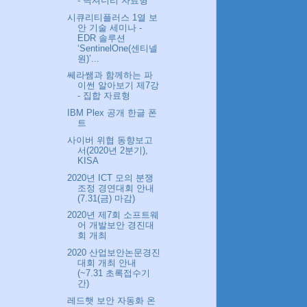
- 딕셔너리 자료형
시큐리티플러스 1열 보
안 기술 세미나 -
EDR 솔루션
‘SentinelOne(센티넬
원)’...
쎄라쌤과 함께하는 파
이썬 알아보기 제7강
- 집합 자료형
IBM Plex 공개 한글 폰
트
사이버 위협 동향보고
서(2020년 2분기),
KISA
2020년 ICT 모의 분쟁
조정 경연대회 안내
(7.31(금) 마감)
2020년 제7회 소프트웨
어 개발보안 경진대
회 개최
2020 산업보안논문경진
대회 개최 안내
(~7.31 초록접수기
간)
레드햇 보안 자동화 온