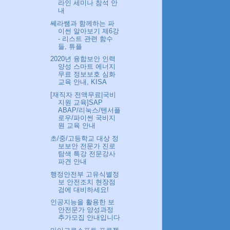
라인 세미나 참석 안
내
쎄라쌤과 함께하는 파
이썬 알아보기 제6강
- 리스트 관련 함수
들, 튜플
2020년 융합보안 인력
양성 스마트 에너지
무료 정보보호 심화
교육 안내, KISA
[재직자 전액무료|국비
지원 교육]SAP
ABAP/리눅스/텐서플
로우/파이썬 국비지
원 교육 안내
초/중/고등학교 대상 정
보보안 전문가 진로
탐색 특강 전문강사
파견 안내
행정안전부 고유식별정
보 안전조치 현장점
검에 대비하세요!
인공지능을 활용한 보
안전문가 양성과정
추가모집 안내입니다