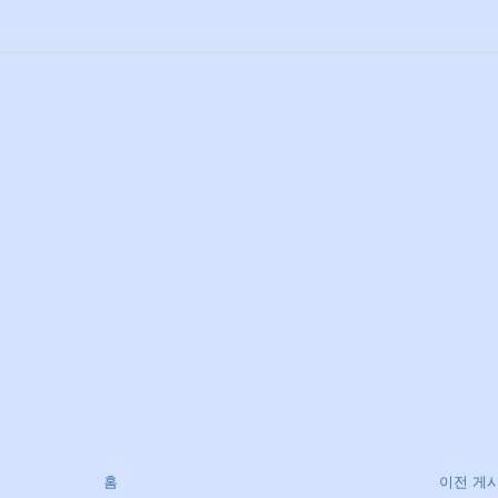
홈
이전 게