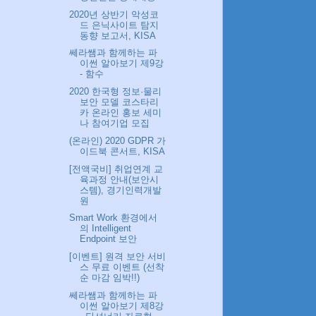
2020년 상반기 악성코
드 은닉사이트 탐지
동향 보고서, KISA
쎄라쌤과 함께하는 파
이썬 알아보기 제9강
- 함수
2020 한국형 정보·물리
보안 모델 코스타리
카 온라인 홍보 세미
나 참여기업 모집
(온라인) 2020 GDPR 가
이드북 콘서트, KISA
[전액국비] 취업연계 교
육과정 안내(보안시
스템), 경기인력개발
원
Smart Work 환경에서
의 Intelligent
Endpoint 보안
[이벤트] 원격 보안 서비
스 무료 이벤트 (선착
순 마감 임박!!)
쎄라쌤과 함께하는 파
이썬 알아보기 제8강