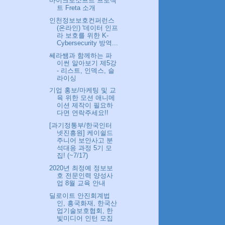
마이크로소프트 프로젝
트 Freta 소개
인천정보보호컨퍼런스
(온라인) '데이터 인프
라 보호를 위한 K-
Cybersecurity 방역...
쎄라쌤과 함께하는 파
이썬 알아보기 제5강
- 리스트, 인덱스, 슬
라이싱
기업 홍보/마케팅 및 교
육 위한 모션 애니메
이션 제작이 필요하
다면 연락주세요!!
[과기정통부/한국인터
넷진흥원] 케이쉴드
주니어 보안사고 분
석대응 과정 5기 모
집! (~7/17)
2020년 최정예 정보보
호 전문인력 양성사
업 8월 교육 안내
딜로이트 안진회계법
인, 흥국화재, 한국산
업기술보호협회, 한
빛미디어 인턴 모집