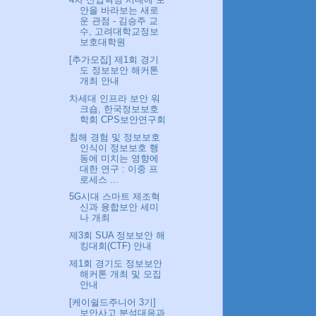
안을 바라보는 새로
운 관점 - 김승주 교
수, 고려대학교정보
보호대학원
[추가모집] 제1회 경기
도 정보보안 해커톤
개최 안내
차세대 인프라 보안 워
크숍, 한국정보보호
학회 CPS보안연구회
침해 경험 및 정보보호
인식이 정보보호 행
동에 미치는 영향에
대한 연구 : 이중 프
로세스 ...
5G시대 스마트 제조혁
신과 융합보안 세미
나 개최
제3회 SUA 정보보안 해
킹대회(CTF) 안내
제1회 경기도 정보보안
해커톤 개최 및 모집
안내
[케이쉴드주니어 3기]
보안사고 분석대응과