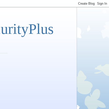
tyPlus