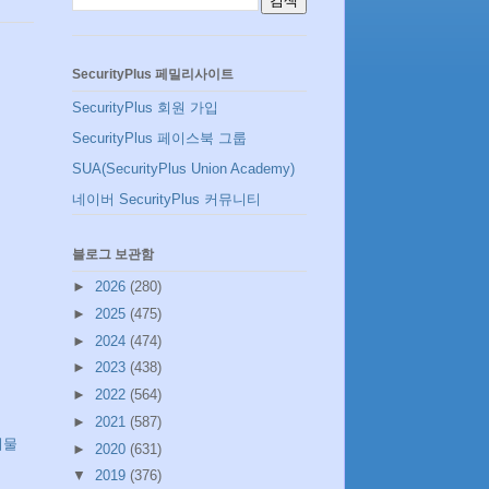
SecurityPlus 페밀리사이트
SecurityPlus 회원 가입
SecurityPlus 페이스북 그룹
SUA(SecurityPlus Union Academy)
네이버 SecurityPlus 커뮤니티
블로그 보관함
►
2026
(280)
►
2025
(475)
►
2024
(474)
►
2023
(438)
►
2022
(564)
►
2021
(587)
시물
►
2020
(631)
▼
2019
(376)