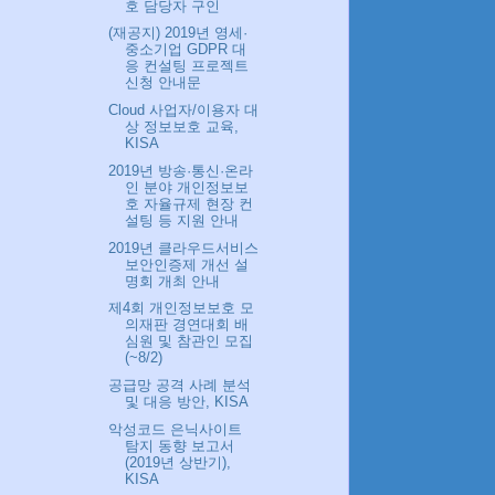
호 담당자 구인
(재공지) 2019년 영세·
중소기업 GDPR 대
응 컨설팅 프로젝트
신청 안내문
Cloud 사업자/이용자 대
상 정보보호 교육,
KISA
2019년 방송·통신·온라
인 분야 개인정보보
호 자율규제 현장 컨
설팅 등 지원 안내
2019년 클라우드서비스
보안인증제 개선 설
명회 개최 안내
제4회 개인정보보호 모
의재판 경연대회 배
심원 및 참관인 모집
(~8/2)
공급망 공격 사례 분석
및 대응 방안, KISA
악성코드 은닉사이트
탐지 동향 보고서
(2019년 상반기),
KISA