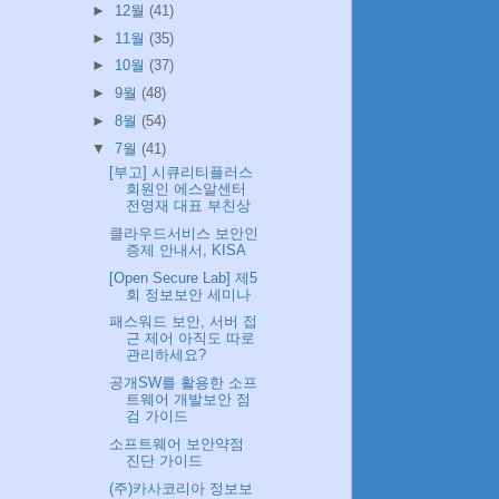
►
12월
(41)
►
11월
(35)
►
10월
(37)
►
9월
(48)
►
8월
(54)
▼
7월
(41)
[부고] 시큐리티플러스
회원인 에스알센터
전영재 대표 부친상
클라우드서비스 보안인
증제 안내서, KISA
[Open Secure Lab] 제5
회 정보보안 세미나
패스워드 보안, 서버 접
근 제어 아직도 따로
관리하세요?
공개SW를 활용한 소프
트웨어 개발보안 점
검 가이드
소프트웨어 보안약점
진단 가이드
(주)카사코리아 정보보