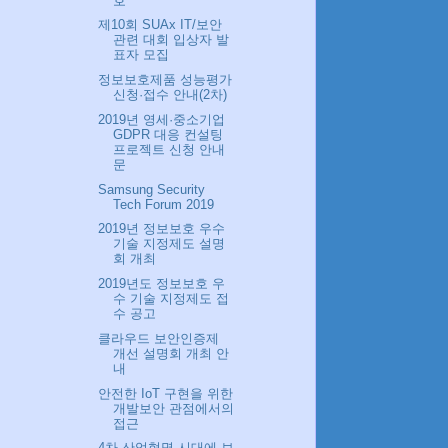
호
제10회 SUAx IT/보안
관련 대회 입상자 발
표자 모집
정보보호제품 성능평가
신청·접수 안내(2차)
2019년 영세·중소기업
GDPR 대응 컨설팅
프로젝트 신청 안내
문
Samsung Security
Tech Forum 2019
2019년 정보보호 우수
기술 지정제도 설명
회 개최
2019년도 정보보호 우
수 기술 지정제도 접
수 공고
클라우드 보안인증제
개선 설명회 개최 안
내
안전한 IoT 구현을 위한
개발보안 관점에서의
접근
4차 산업혁명 시대에 보