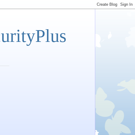
tyPlus