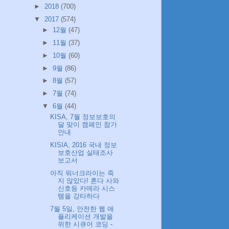
►
2018
(700)
▼
2017
(574)
►
12월
(47)
►
11월
(37)
►
10월
(60)
►
9월
(86)
►
8월
(57)
►
7월
(74)
▼
6월
(44)
KISA, 7월 정보보호의
달 맞이 캠페인 참가
안내
KISIA, 2016 국내 정보
보호산업 실태조사
보고서
아직 워너크라이는 죽
지 않았다! 혼다 사와
신호등 카메라 시스
템을 강타하다
7월 5일, 안전한 웹 애
플리케이션 개발을
위한 시큐어 코딩 -