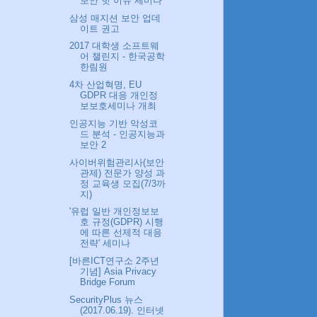
보안 핫 이슈 세미나
삼성 매지션 보안 업데
이트 권고
2017 대학생 소프트웨
어 챌린지 - 한국공학
한림원
4차 산업혁명, EU
GDPR 대응 개인정
보보호세미나 개최
인공지능 기반 악성코
드 분석 - 인공지능과
보안 2
사이버위험관리사(보안
관제) 전문가 양성 과
정 교육생 모집(7/3까
지)
'유럽 일반 개인정보보
호 규정(GDPR) 시행
에 따른 선제적 대응
전략' 세미나
[바른ICT연구소 2주년
기념] Asia Privacy
Bridge Forum
SecurityPlus 뉴스
(2017.06.19). 인터넷