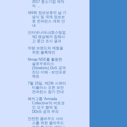
2017 중소기업 재직
자 ...
제6회 정보보호의 날 기
념식 및 국제 정보보
호 컨퍼런스 개최 안
내
인터넷나야나(호스팅업
체) 랜섬웨어 침해사
고 중간 조사 결과
차량 브랜드와 체험을
위한 블록체인
Nmap NSE를 활용한
슬로우로리스
(Slowloris) DoS 공격
진단 이해 - 보안프로
젝트
7월 15일, 제2회 시큐리
티플러스 오픈 보안
컨퍼런스 참가 안내
해커그룹 'Armada
Collective'의 비트코
인 요구 협박 및
DDoS 공격 주의
안전한 클라우드 서비
스를 위한 클라우드