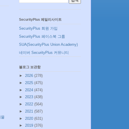
SecurityPlus 페밀리사이트
SecurityPlus 회원 가입
SecurityPlus 페이스북 그룹
SUA(SecurityPlus Union Academy)
네이버 SecurityPlus 커뮤니티
블로그 보관함
►
2026
(278)
►
2025
(475)
►
2024
(474)
►
2023
(438)
►
2022
(564)
►
2021
(587)
시물
►
2020
(631)
►
2019
(376)