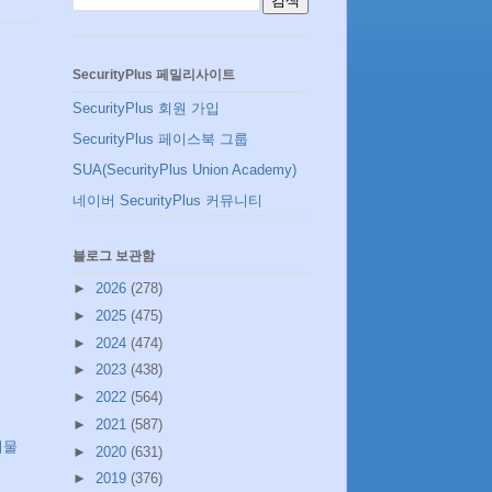
SecurityPlus 페밀리사이트
SecurityPlus 회원 가입
SecurityPlus 페이스북 그룹
SUA(SecurityPlus Union Academy)
네이버 SecurityPlus 커뮤니티
블로그 보관함
►
2026
(278)
►
2025
(475)
►
2024
(474)
►
2023
(438)
►
2022
(564)
►
2021
(587)
시물
►
2020
(631)
►
2019
(376)