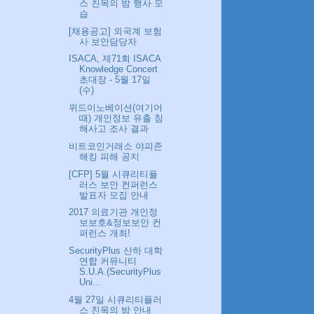
스 친목의 밤 행사 모
습
[채용공고] 외국계 보험
사 보안담당자
ISACA, 제71회 ISACA
Knowledge Concert
초대장 - 5월 17일
(수)
위드이노베이션(여기어
때) 개인정보 유출 침
해사고 조사 결과
비트코인거래소 야피존
해킹 피해 공지
[CFP] 5월 시큐리티플
러스 보안 컨퍼런스
발표자 모집 안내
2017 의료기관 개인정
보보호&정보보안 컨
퍼런스 개최!
SecurityPlus 산하 대학
연합 커뮤니티
S.U.A.(SecurityPlus
Uni...
4월 27일 시큐리티플러
스 친목의 밤 안내