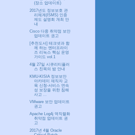
(장소 업데이트)
2017년도 정보보호 관
리체계(ISMS) 인증
제도 설명회 개최 안
내
Cisco 다중 취약점 보안
업데이트 권고
[추천도서] 테크넷과 함
께 하는 엔터프라이
즈 리눅스 핵심 운영
가이드 vol.1
4월 27일 시큐리티플러
스 친목의 밤 안내
KMU-KISIA 정보보안
아카데미 재직자 교
육 신청-서비스 연속
성 보장을 위한 침해
사고 ...
VMware 보안 업데이트
권고
Apache Log4j 역직렬화
취약점 업데이트 권
고
2017년 4월 Oracle
Critical Patch