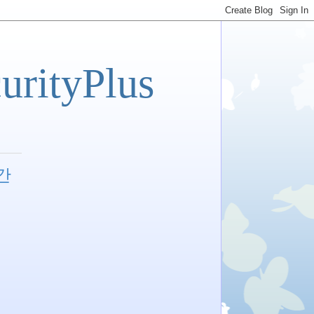
tyPlus
발간