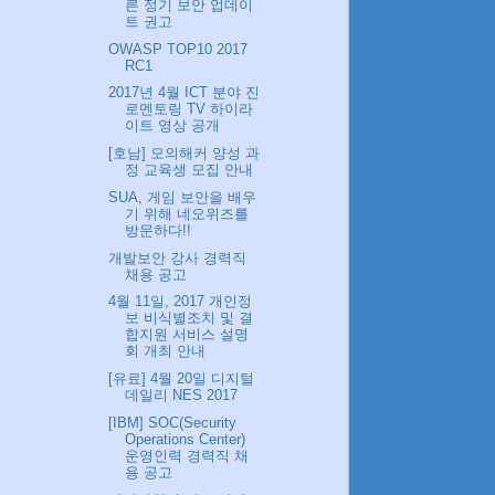
른 정기 보안 업데이
트 권고
OWASP TOP10 2017
RC1
2017년 4월 ICT 분야 진
로멘토링 TV 하이라
이트 영상 공개
[호남] 모의해커 양성 과
정 교육생 모집 안내
SUA, 게임 보안을 배우
기 위해 네오위즈를
방문하다!!
개발보안 강사 경력직
채용 공고
4월 11일, 2017 개인정
보 비식별조치 및 결
합지원 서비스 설명
회 개최 안내
[유료] 4월 20일 디지털
데일리 NES 2017
[IBM] SOC(Security
Operations Center)
운영인력 경력직 채
용 공고