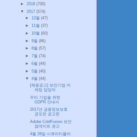
►
2018
(700)
▼
2017
(574)
►
12월
(47)
►
11월
(37)
►
10월
(60)
►
9월
(86)
►
8월
(57)
►
7월
(74)
►
6월
(44)
►
5월
(40)
▼
4월
(44)
[채용공고] 보안기업 마
케팅 담당자
우리 기업을 위한
GDPR 안내서
2017년 금융정보보호
공모전 공고문
Adobe ColdFusion 보안
업데이트 권고
4월 28일 시큐리티플러